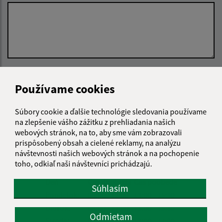
Oboznámil som sa so
spracúvaním osobných
Používame cookies
údajov
Google reCaptcha Response
Súbory cookie a ďalšie technológie sledovania používame
Odoslať správu
na zlepšenie vášho zážitku z prehliadania našich
webových stránok, na to, aby sme vám zobrazovali
prispôsobený obsah a cielené reklamy, na analýzu
návštevnosti našich webových stránok a na pochopenie
Úradné hodiny:
toho, odkiaľ naši návštevníci prichádzajú.
Deň
Čas doobeda
Čas poobede
Súhlasím
Pondelok:
08:00 - 12:00
13:00 - 15:30
Utorok:
08:00 - 12:00
13:00 - 15:30
Odmietam
Streda:
08:00 - 12:00
13:00 - 17:00