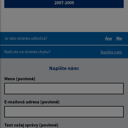
2007-2009
Je táto stránka užitočná?
Áno
Nie
Boli tieto 
Boli 
Našli ste na stránke chybu?
Napíšte nám
Napíšte nám:
Meno (povinné)
E-mailová adresa (povinné)
Text vašej správy (povinné)