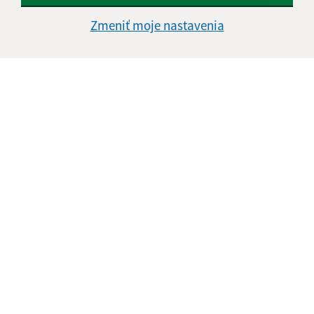
Štvrtok:
nestránkový deň
Zmeniť moje nastavenia
Piatok:
08:00 - 13:30
Kontakt:
Obecný úrad Jasov
Námestie sv. Floriána 259/1
044 23 Jasov
info@jasov.sk
+421 948 981 666
IČO: 00324264