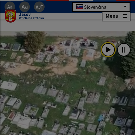
Slovenčina
Jasov
Menu
Oficiálna stránka