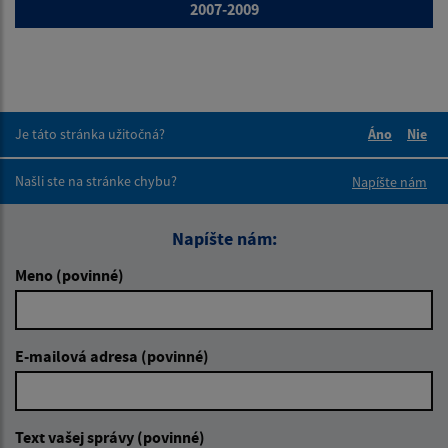
2007-2009
Je táto stránka užitočná?
Áno
Nie
Boli tieto 
Boli 
Našli ste na stránke chybu?
Napíšte nám
Napíšte nám:
Meno (povinné)
E-mailová adresa (povinné)
Text vašej správy (povinné)