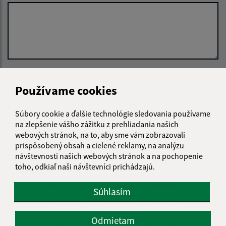
Oboznámil som sa so
spracúvaním osobných
Používame cookies
údajov
Google reCaptcha Response
Súbory cookie a ďalšie technológie sledovania používame
Odoslať správu
na zlepšenie vášho zážitku z prehliadania našich
webových stránok, na to, aby sme vám zobrazovali
prispôsobený obsah a cielené reklamy, na analýzu
návštevnosti našich webových stránok a na pochopenie
Úradné hodiny:
toho, odkiaľ naši návštevníci prichádzajú.
Deň
Čas doobeda
Čas poobede
Súhlasím
Pondelok:
08:00 - 12:00
13:00 - 15:30
Utorok:
08:00 - 12:00
13:00 - 15:30
Odmietam
Streda:
08:00 - 12:00
13:00 - 17:00