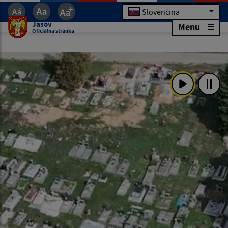
Slovenčina
Jasov
Menu
Oficiálna stránka