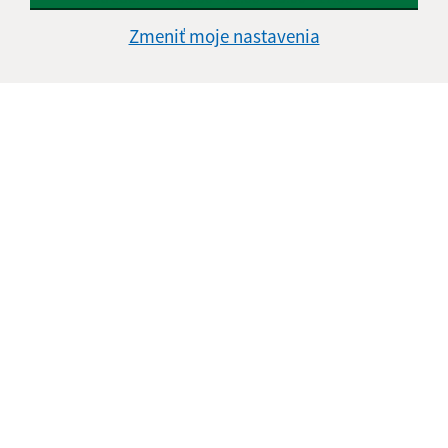
Štvrtok:
nestránkový deň
Zmeniť moje nastavenia
Piatok:
08:00 - 13:30
Kontakt:
Obecný úrad Jasov
Námestie sv. Floriána 259/1
044 23 Jasov
info@jasov.sk
+421 948 981 666
IČO: 00324264