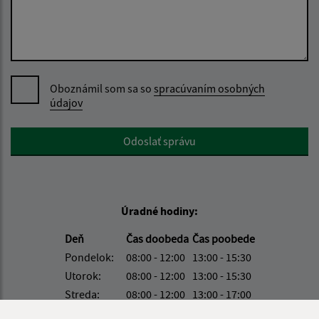
Oboznámil som sa so
spracúvaním osobných
údajov
Google reCaptcha Response
Odoslať správu
Úradné hodiny:
Deň
Čas doobeda
Čas poobede
Pondelok:
08:00 - 12:00
13:00 - 15:30
Utorok:
08:00 - 12:00
13:00 - 15:30
Streda:
08:00 - 12:00
13:00 - 17:00
Štvrtok:
nestránkový deň