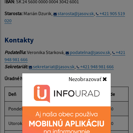
I
BAN
: SK 24 5600 0000 0004 3042 6001
Starosta:
Marián Dzurik,
starosta@jasov.sk
,
+421 905 519
020
Kontakty
Podateľňa
:
Veronika Starková,
podatelna@jasov.sk
,
+421
948 981 666
Sekretariát:
sekretariat@jasov.sk
,
+421 948 981 666
Nezobrazovať
Úradné hodiny obecného úradu:
Deň
Čas doobeda
Čas poobede
Pondelok:
08:00 - 12:00
13:00 - 15:30
Utorok:
08:00 - 12:00
13:00 - 15:30