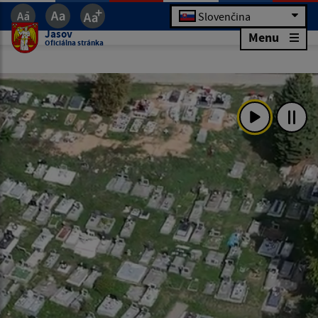
Slovenčina
Jasov
Menu
Oficiálna stránka