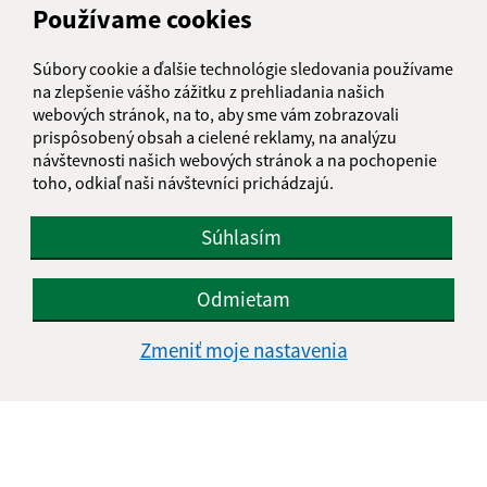
Používame cookies
Piatok:
08:00 - 13:30
Súbory cookie a ďalšie technológie sledovania používame
na zlepšenie vášho zážitku z prehliadania našich
Kontakt:
webových stránok, na to, aby sme vám zobrazovali
prispôsobený obsah a cielené reklamy, na analýzu
Obecný úrad Jasov
návštevnosti našich webových stránok a na pochopenie
Námestie sv. Floriána 259/1
toho, odkiaľ naši návštevníci prichádzajú.
044 23 Jasov
Súhlasím
info@jasov.sk
+421 948 981 666
Odmietam
IČO: 00324264
Zmeniť moje nastavenia