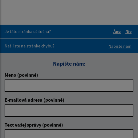
Je táto stránka užitočná?
Áno
Nie
Boli tieto 
Boli 
Našli ste na stránke chybu?
Napíšte nám
Napíšte nám:
Meno (povinné)
E-mailová adresa (povinné)
Text vašej správy (povinné)