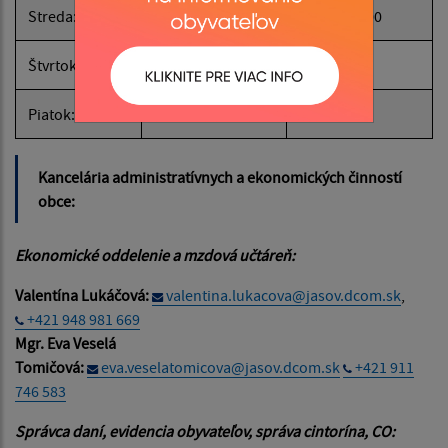
Streda:
08:00 - 12:00
13:00 - 17:00
Štvrtok:
nestránkový deň
Piatok:
08:00 - 13:30
Kancelária administratívnych a ekonomických činností
obce:
Ekonomické oddelenie a mzdová učtáreň:
Valentína Lukáčová:
valentina.lukacova@jasov.dcom.sk
,
+421 948 981 669
Mgr. Eva Veselá
Tomičová:
eva.veselatomicova@jasov.dcom.sk
+421 911
746 583
Správca daní, evidencia obyvateľov, správa cintorína, CO: