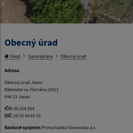
Obecný úrad
Úvod
Samospráva
Obecný úrad
Adresa:
Obecný úrad Jasov
Námestie sv. Floriána 259/1
044 23 Jasov
IČO:
00 324 264
DIČ:
20 20 49 65 33
Bankové spojenie:
Prima banka Slovensko a.s.