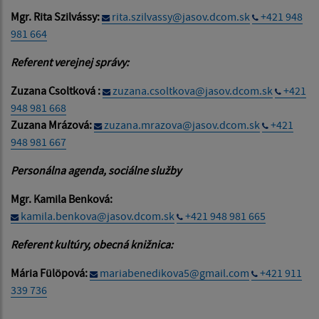
Mgr. Rita Szilvássy:
rita.szilvassy@jasov.dcom.sk
+421 948
981 664
Referent verejnej správy:
Zuzana Csoltková :
zuzana.csoltkova@jasov.dcom.sk
+421
948 981 668
Zuzana Mrázová:
zuzana.mrazova@jasov.dcom.sk
+421
948 981 667
Personálna agenda, sociálne služby
Mgr. Kamila Benková:
kamila.benkova@jasov.dcom.sk
+421 948 981 665
Referent kultúry, obecná knižnica:
Mária Fülöpová:
mariabenedikova5@gmail.com
+421 911
339 736