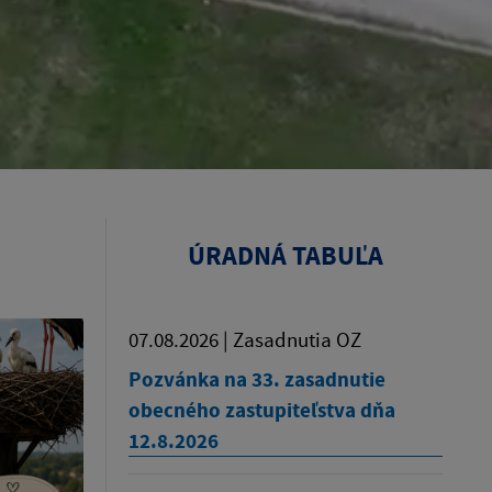
ÚRADNÁ TABUĽA
07.08.2026 | Zasadnutia OZ
Pozvánka na 33. zasadnutie
obecného zastupiteľstva dňa
12.8.2026