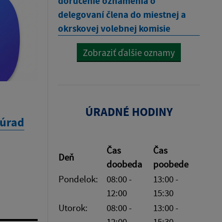
doručenie oznámenia o
delegovaní člena do miestnej a
okrskovej volebnej komisie
Zobraziť ďalšie oznamy
ÚRADNÉ HODINY
 úrad
Čas
Čas
Deň
doobeda
poobede
Pondelok:
08:00 -
13:00 -
12:00
15:30
Utorok:
08:00 -
13:00 -
12:00
15:30