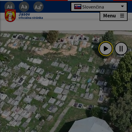
Slovenčina
Jasov
Menu
Oficiálna stránka