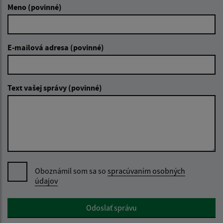
Meno (povinné)
E-mailová adresa (povinné)
Text vašej správy (povinné)
Oboznámil som sa so
spracúvaním osobných
údajov
Google reCaptcha Response
Odoslať správu