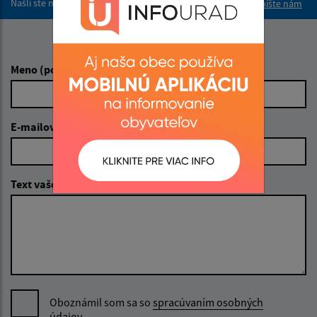
Našli ste na stránke chybu?
Napíšte nám
Napíšte nám:
Meno (povinné)
E-mailová adresa (povinné)
Text vašej správy (povinné)
Oboznámil som sa so
spracúvaním osobných
údajov