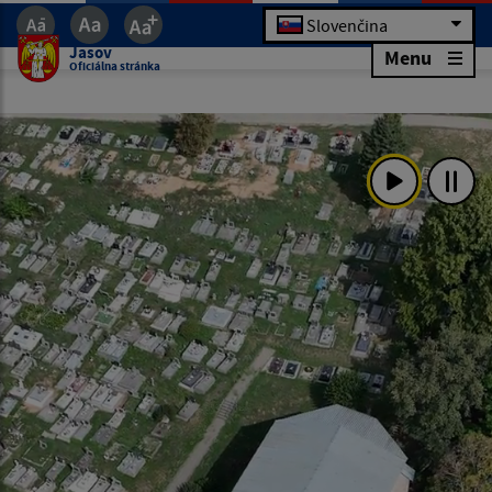
Slovenčina
Jasov
Menu
Oficiálna stránka