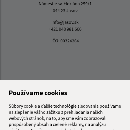
Námestie sv. Floriána 259/1
044 23 Jasov
info@jasov.sk
+421 948 981 666
IČO: 00324264
Používame cookies
Súbory cookie a ďalšie technológie sledovania používame
na zlepšenie vášho zážitku z prehliadania našich
webových stránok, na to, aby sme vám zobrazovali
prispôsobený obsah a cielené reklamy, na analýzu