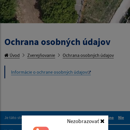
Ochrana osobných údajov
Úvod
Zverejňovanie
Ochrana osobných údajov
Informácie o ochrane osobných údajov
Je táto stránka užitočná?
Áno
Nie
Nezobrazovať
Boli tieto 
Boli 