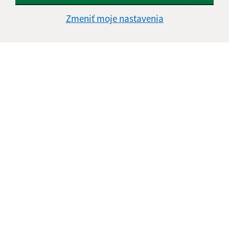
Štvrtok:
nestránkový deň
Zmeniť moje nastavenia
Piatok:
08:00 - 13:30
Kontakt:
Obecný úrad Jasov
Námestie sv. Floriána 259/1
044 23 Jasov
info@jasov.sk
+421 948 981 666
IČO: 00324264