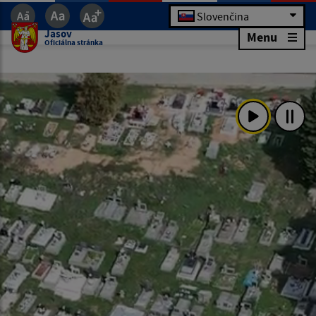
Slovenčina
Jasov
Menu
Oficiálna stránka