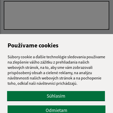
Oboznámil som sa so
spracúvaním osobných
Používame cookies
údajov
Google reCaptcha Response
Súbory cookie a ďalšie technológie sledovania používame
Odoslať správu
na zlepšenie vášho zážitku z prehliadania našich
webových stránok, na to, aby sme vám zobrazovali
prispôsobený obsah a cielené reklamy, na analýzu
návštevnosti našich webových stránok a na pochopenie
Úradné hodiny:
toho, odkiaľ naši návštevníci prichádzajú.
Deň
Čas doobeda
Čas poobede
Súhlasím
Pondelok:
08:00 - 12:00
13:00 - 15:30
Utorok:
08:00 - 12:00
13:00 - 15:30
Odmietam
Streda:
08:00 - 12:00
13:00 - 17:00