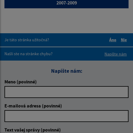
2007-2009
Je táto stránka užitočná?
Áno
Nie
Boli tieto 
Boli 
Našli ste na stránke chybu?
Napíšte nám
Napíšte nám:
Meno (povinné)
E-mailová adresa (povinné)
Text vašej správy (povinné)