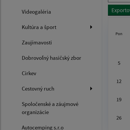
Exporto
Videogaléria
Kultúra a šport
Pon
Au
Zaujímavosti
Dobrovoľný hasičský zbor
5
Cirkev
12
Cestovný ruch
19
Spoločenské a záujmové
organizácie
26
Autocemping s.r.o