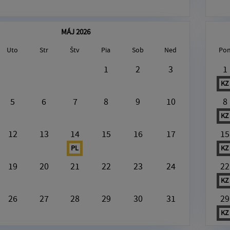
MÁJ 2026
Uto
Str
Štv
Pia
Sob
Ned
Po
gust6, 2026
1
2
3
1
KZ
[Plast]
5
6
7
8
9
10
8
KZ
12
13
14
15
16
17
15
PL
KZ
19
20
21
22
23
24
22
KZ
26
27
28
29
30
31
29
KZ