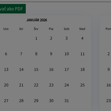
vať ako PDF
JANUÁR 2026
Uto
Str
Štv
Pia
Sob
Ned
Po
gust6, 2026
1
2
3
4
[Plast]
6
7
8
9
10
11
2
13
14
15
16
17
18
9
20
21
22
23
24
25
16
27
28
29
30
31
23