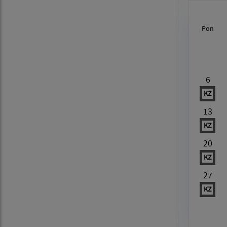
Pon
Au
6
KZ
13
KZ
20
KZ
27
KZ