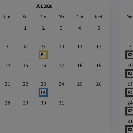
JÚL 2026
Uto
Str
Štv
Pia
Sob
Ned
Po
gust6, 2026
1
2
3
4
5
[Plast]
7
8
9
10
11
12
3
PL
KZ
14
15
16
17
18
19
10
KZ
21
22
23
24
25
26
17
PA
KZ
28
29
30
31
24
KZ
31
KZ