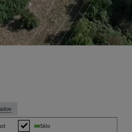
padov
ast
Sklo