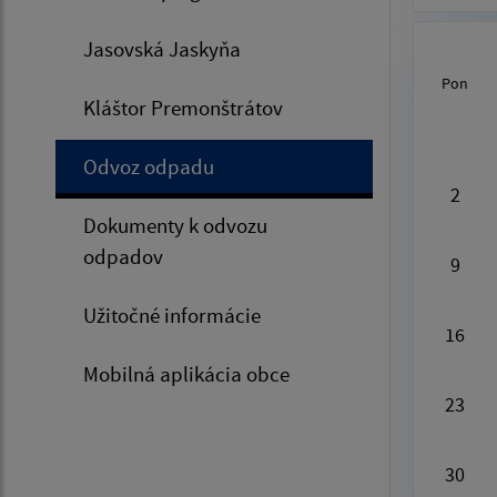
Jasovská Jaskyňa
Pon
Kláštor Premonštrátov
Au
Odvoz odpadu
2
Dokumenty k odvozu
odpadov
9
Užitočné informácie
16
Mobilná aplikácia obce
23
30