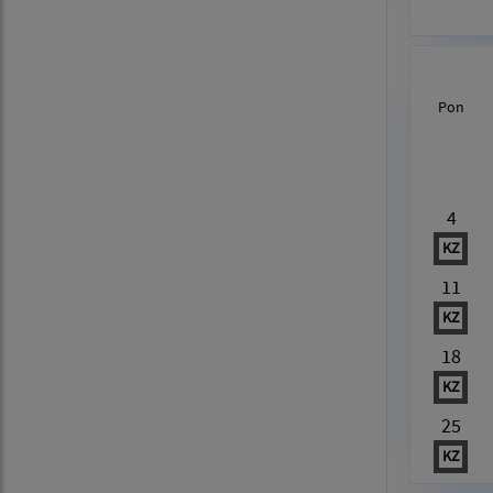
Pon
Au
4
KZ
11
KZ
18
KZ
25
KZ