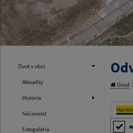
Od
Život v obci
Aktuality
Úvod
História
Harmo
Súčasnosť
Fotogaléria