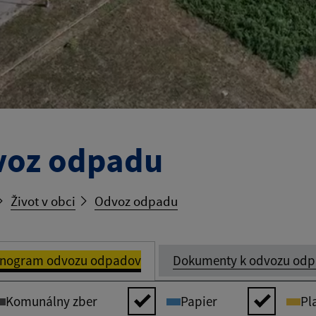
voz odpadu
Život v obci
Odvoz odpadu
nogram odvozu odpadov
Dokumenty k odvozu od
Komunálny zber
Papier
Pl