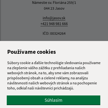
Námestie sv. Floriána 259/1
044 23 Jasov
info@jasov.sk
+421 948 981 666
IČO: 00324264
Používame cookies
Súbory cookie a ďalšie technológie sledovania používame
na zlepšenie vášho zážitku z prehliadania našich
webových stránok, na to, aby sme vám zobrazovali
prispôsobený obsah a cielené reklamy, na analýzu
návštevnosti našich webových stránok a na pochopenie
toho, odkiaľ naši návštevníci prichádzajú.
Súhlasím