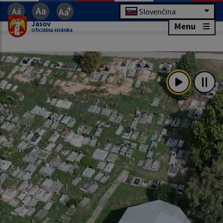
Slovenčina
Jasov
Menu
Oficiálna stránka