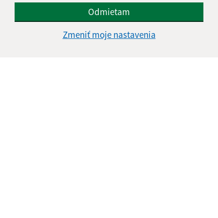
Odmietam
Informácie o stránke:
Zmeniť moje nastavenia
Vyhlásenie o prístupnosti
Autorské práva
Ochrana osobných údajov
Navigácia:
Vytlačiť aktuálnu stránku
Mapa stránok
Cookies
Rýchle odkazy:
Naša obec
História
Fotogaléria
Školstvo