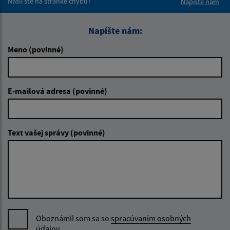
Našli ste na stránke chybu?
Napíšte nám
Napíšte nám:
Meno (povinné)
E-mailová adresa (povinné)
Text vašej správy (povinné)
Oboznámil som sa so
spracúvaním osobných
údajov