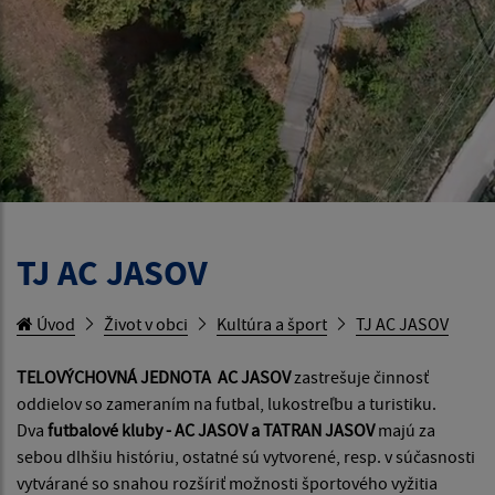
TJ AC JASOV
Úvod
Život v obci
Kultúra a šport
TJ AC JASOV
TELOVÝCHOVNÁ JEDNOTA AC JASOV
zastrešuje činnosť
oddielov so zameraním na futbal, lukostreľbu a turistiku.
Dva
futbalové kluby - AC JASOV a TATRAN JASOV
majú za
sebou dlhšiu históriu, ostatné sú vytvorené, resp. v súčasnosti
vytvárané so snahou rozšíriť možnosti športového vyžitia