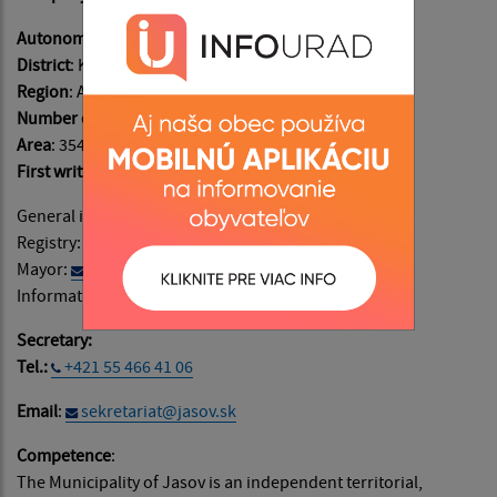
Autonomous regions of
: Košický
District
: Košice-okolie
Region
: Abovský
Number of inhabitants
: 3590 ​​​​​​​
Area
: 3542 ha
First written records
: in the year 1234
General information:
info@jasov.sk
Registry:
podatelna@jasov.sk
Mayor:
starosta@jasov.sk
Information on website content:
admin@jasov.sk
Secretary:
Tel.:
+421 55 466 41 06
Email
:
sekretariat@jasov.sk
Competence
:
The Municipality of Jasov is an independent territorial,