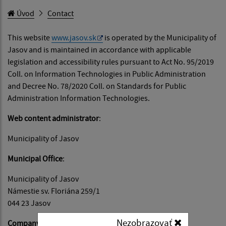
Úvod
Contact
This website
www.jasov.sk
is operated by the Municipality of
Jasov and is maintained in accordance with applicable
legislation and accessibility rules pursuant to Act No. 95/2019
Coll. on Information Technologies in Public Administration
and Decree No. 78/2020 Coll. on Standards for Public
Administration Information Technologies.
Web content administrator
:
Municipality of Jasov
Municipal Office
:
Municipality of Jasov
Námestie sv. Floriána 259/1
044 23 Jasov
Nezobrazovať
Company identification number (IČO)
: 00324264