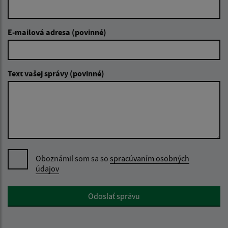
E-mailová adresa (povinné)
Text vašej správy (povinné)
Oboznámil som sa so
spracúvaním osobných
údajov
Google reCaptcha Response
Odoslať správu