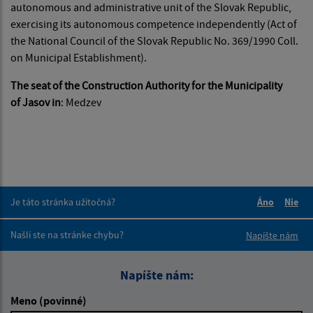
autonomous and administrative unit of the Slovak Republic,
exercising its autonomous competence independently (Act of
the National Council of the Slovak Republic No. 369/1990 Coll.
on Municipal Establishment).
The seat of the Construction Authority for the Municipality
of Jasov
in
: Medzev
Je táto stránka užitočná?
Áno
Nie
Boli tieto 
Boli 
Našli ste na stránke chybu?
Napíšte nám
Napíšte nám:
Meno (povinné)