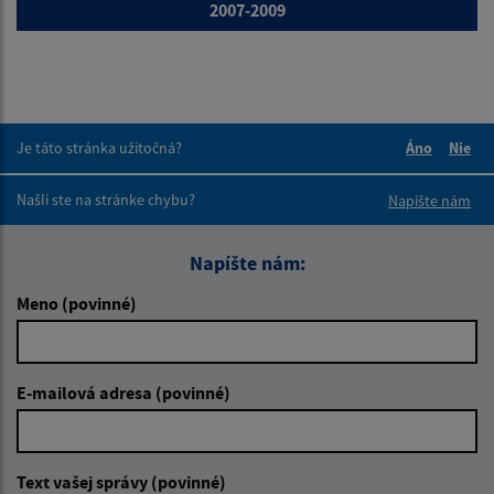
2007-2009
Je táto stránka užitočná?
Áno
Nie
Boli tieto 
Boli 
Našli ste na stránke chybu?
Napíšte nám
Napíšte nám:
Meno (povinné)
E-mailová adresa (povinné)
Text vašej správy (povinné)