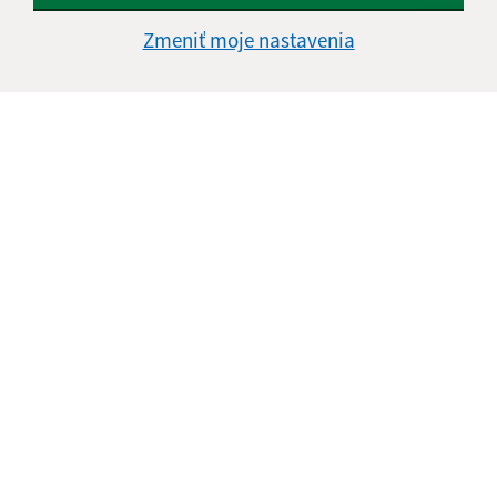
Štvrtok:
nestránkový deň
Zmeniť moje nastavenia
Piatok:
08:00 - 13:30
Kontakt:
Obecný úrad Jasov
Námestie sv. Floriána 259/1
044 23 Jasov
info@jasov.sk
+421 948 981 666
IČO: 00324264