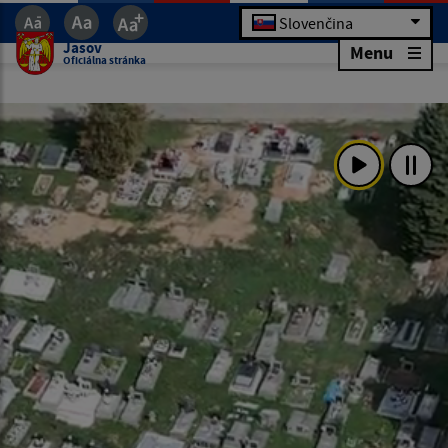
Slovenčina
Jasov
Menu
Oficiálna stránka