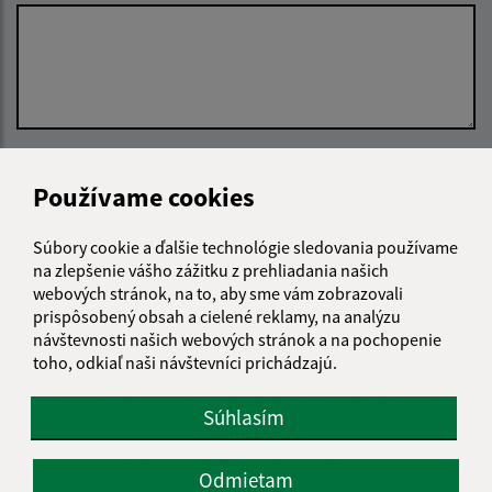
Oboznámil som sa so
spracúvaním osobných
Používame cookies
údajov
Google reCaptcha Response
Súbory cookie a ďalšie technológie sledovania používame
Odoslať správu
na zlepšenie vášho zážitku z prehliadania našich
webových stránok, na to, aby sme vám zobrazovali
prispôsobený obsah a cielené reklamy, na analýzu
návštevnosti našich webových stránok a na pochopenie
Úradné hodiny:
toho, odkiaľ naši návštevníci prichádzajú.
Deň
Čas doobeda
Čas poobede
Súhlasím
Pondelok:
08:00 - 12:00
13:00 - 15:30
Utorok:
08:00 - 12:00
13:00 - 15:30
Odmietam
Streda:
08:00 - 12:00
13:00 - 17:00