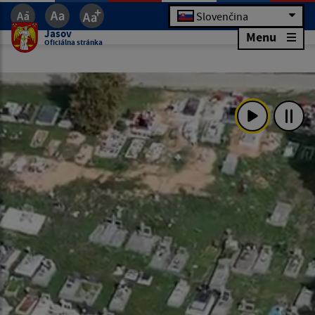
Slovenčina
Jasov
Menu
Oficiálna stránka