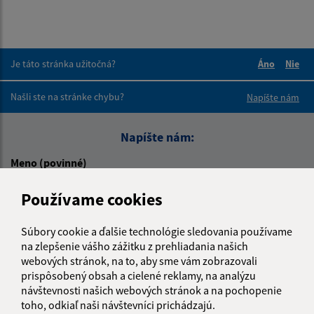
Je táto stránka užitočná?
Áno
Nie
Boli tieto 
Boli 
Našli ste na stránke chybu?
Napíšte nám
Napíšte nám:
Meno (povinné)
Používame cookies
E-mailová adresa (povinné)
Súbory cookie a ďalšie technológie sledovania používame
na zlepšenie vášho zážitku z prehliadania našich
webových stránok, na to, aby sme vám zobrazovali
prispôsobený obsah a cielené reklamy, na analýzu
Text vašej správy (povinné)
návštevnosti našich webových stránok a na pochopenie
toho, odkiaľ naši návštevníci prichádzajú.