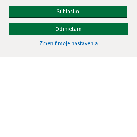
Súhlasím
Odmietam
Oboznámil som sa so
spracúvaním osobných
údajov
Zmeniť moje nastavenia
Google reCaptcha Response
Odoslať správu
Úradné hodiny:
Deň
Čas doobeda
Čas poobede
Pondelok:
08:00 - 12:00
13:00 - 15:30
Utorok:
08:00 - 12:00
13:00 - 15:30
Streda:
08:00 - 12:00
13:00 - 17:00
Štvrtok:
nestránkový deň