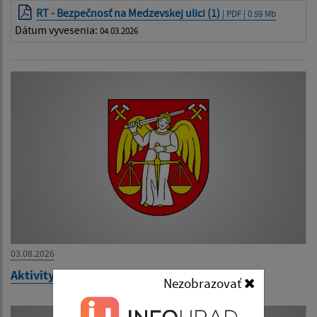
RT - Bezpečnosť na Medzevskej ulici (1)
| PDF | 0.59 Mb
Dátum vyvesenia:
04.03.2026
03.08.2026
Aktivity RT - júl 2026
Nezobrazovať