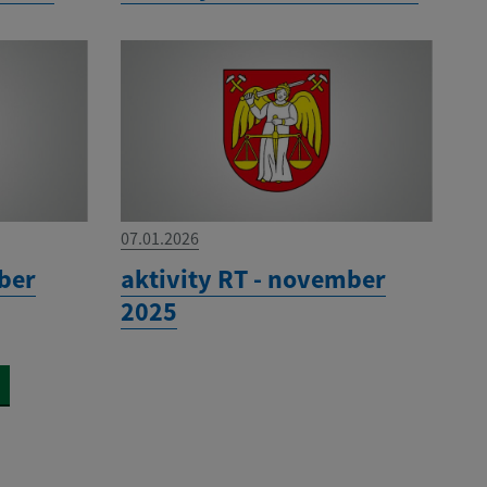
07.01.2026
mber
aktivity RT - november
2025