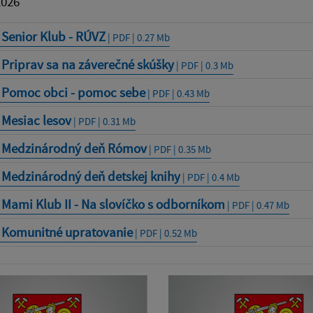
2026
 Senior Klub - RÚVZ
| PDF | 0.27 Mb
 Priprav sa na záverečné skúšky
| PDF | 0.3 Mb
- Pomoc obci - pomoc sebe
| PDF | 0.43 Mb
 Mesiac lesov
| PDF | 0.31 Mb
- Medzinárodný deň Rómov
| PDF | 0.35 Mb
 Medzinárodný deň detskej knihy
| PDF | 0.4 Mb
 Mami Klub II - Na slovíčko s odborníkom
| PDF | 0.47 Mb
- Komunitné upratovanie
| PDF | 0.52 Mb