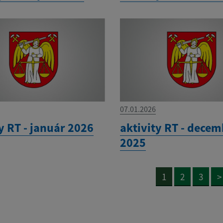
07.01.2026
y RT - január 2026
aktivity RT - dece
2025
1
2
3
>