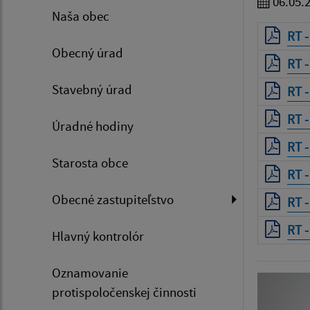
06.05.
Naša obec
RT -
Obecný úrad
RT -
Stavebný úrad
RT 
RT -
Úradné hodiny
RT 
Starosta obce
RT -
Obecné zastupiteľstvo
RT -
RT 
Hlavný kontrolór
Oznamovanie
protispoločenskej činnosti