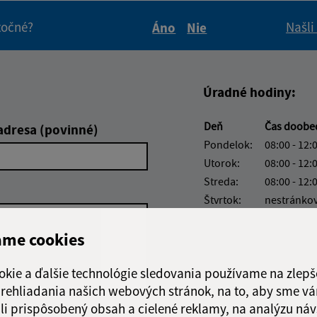
itočné?
Našli
Áno
Nie
Boli tieto informácie pre 
Boli tieto informáci
Úradné hodiny:
Deň
Čas doob
adresa (povinné)
Pondelok:
08:00 - 12:
Utorok:
08:00 - 12:
Streda:
08:00 - 12:
Štvrtok:
nestránko
Piatok:
08:00 - 13:
ame cookies
okie a ďalšie technológie sledovania používame na zlepš
 prehliadania našich webových stránok, na to, aby sme v
li prispôsobený obsah a cielené reklamy, na analýzu náv