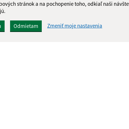
Google reCaptcha Response
bových stránok a na pochopenie toho, odkiaľ naši návšte
Odoslať správu
jú.
Zmeniť moje nastavenia
m
Odmietam