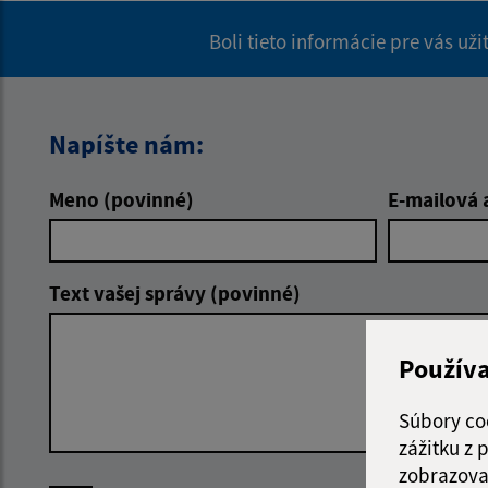
Boli tieto informácie pre vás už
Napíšte nám:
Meno (povinné)
E-mailová 
Text vašej správy (povinné)
Použív
Súbory co
zážitku z
zobrazova