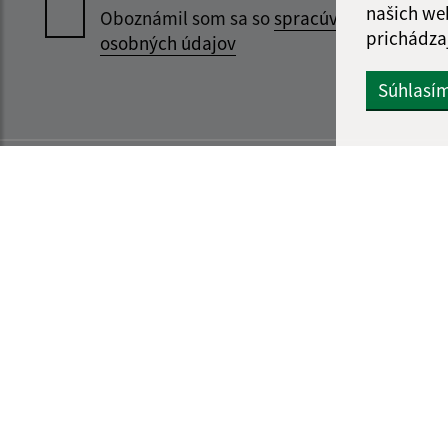
našich we
Oboznámil som sa so
spracúvaním
prichádza
osobných údajov
Súhlasí