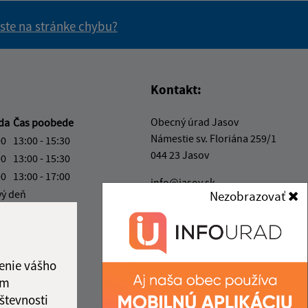
 ste na stránke chybu?
vás užitočné?
e pre vás užitočné?
Kontakt:
Obecný úrad Jasov
eda
Čas poobede
Námestie sv. Floriána 259/1
00
13:00 - 15:30
044 23 Jasov
00
13:00 - 15:30
00
13:00 - 17:00
info@jasov.sk
vý deň
Nezobrazovať
+421 948 981 666
30
IČO: 00324264
enie vášho
ám
števnosti