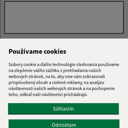
Oboznámil som sa so
spracúvaním osobných
Používame cookies
údajov
Google reCaptcha Response
Súbory cookie a ďalšie technológie sledovania používame
Odoslať správu
na zlepšenie vášho zážitku z prehliadania našich
webových stránok, na to, aby sme vám zobrazovali
prispôsobený obsah a cielené reklamy, na analýzu
návštevnosti našich webových stránok a na pochopenie
Úradné hodiny:
toho, odkiaľ naši návštevníci prichádzajú.
Deň
Čas doobeda
Čas poobede
Súhlasím
Pondelok:
08:00 - 12:00
13:00 - 15:30
Utorok:
08:00 - 12:00
13:00 - 15:30
Odmietam
Streda:
08:00 - 12:00
13:00 - 17:00