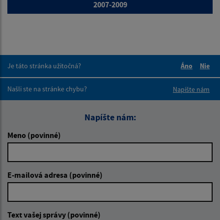
2007-2009
Je táto stránka užitočná?
Áno
Nie
Boli tieto 
Boli 
Našli ste na stránke chybu?
Napíšte nám
Napíšte nám:
Meno (povinné)
E-mailová adresa (povinné)
Text vašej správy (povinné)