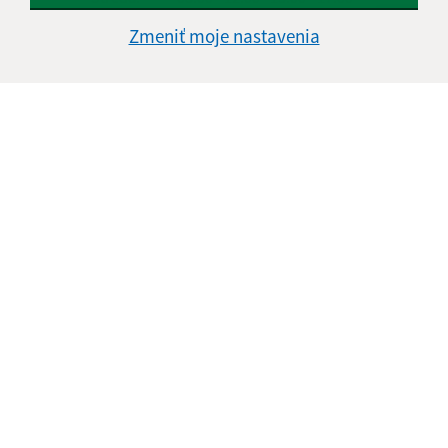
Štvrtok:
nestránkový deň
Zmeniť moje nastavenia
Piatok:
08:00 - 13:30
Kontakt:
Obecný úrad Jasov
Námestie sv. Floriána 259/1
044 23 Jasov
info@jasov.sk
+421 948 981 666
IČO: 00324264