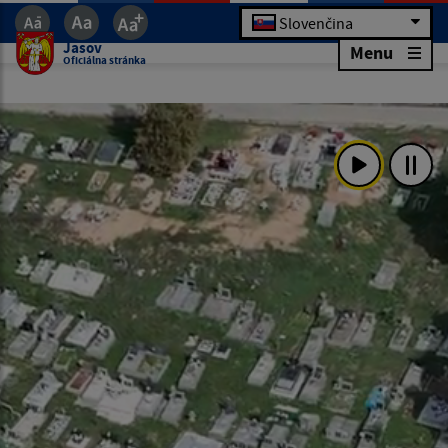
Slovenčina
Jasov
Menu
Oficiálna stránka