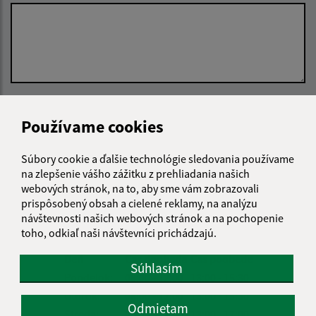
Oboznámil som sa so
spracúvaním osobných
Používame cookies
údajov
Google reCaptcha Response
Súbory cookie a ďalšie technológie sledovania používame
Odoslať správu
na zlepšenie vášho zážitku z prehliadania našich
webových stránok, na to, aby sme vám zobrazovali
prispôsobený obsah a cielené reklamy, na analýzu
návštevnosti našich webových stránok a na pochopenie
Úradné hodiny:
toho, odkiaľ naši návštevníci prichádzajú.
Deň
Čas doobeda
Čas poobede
Súhlasím
Pondelok:
08:00 - 12:00
13:00 - 15:30
Utorok:
08:00 - 12:00
13:00 - 15:30
Odmietam
Streda:
08:00 - 12:00
13:00 - 17:00