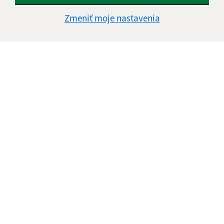
Štvrtok:
nestránkový deň
Zmeniť moje nastavenia
Piatok:
08:00 - 13:30
Kontakt:
Obecný úrad Jasov
Námestie sv. Floriána 259/1
044 23 Jasov
info@jasov.sk
+421 948 981 666
IČO: 00324264