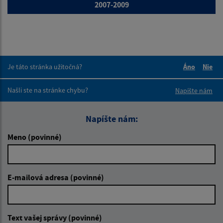
2007-2009
Je táto stránka užitočná?
Áno
Nie
Boli tieto 
Boli 
Našli ste na stránke chybu?
Napíšte nám
Napíšte nám:
Meno (povinné)
E-mailová adresa (povinné)
Text vašej správy (povinné)