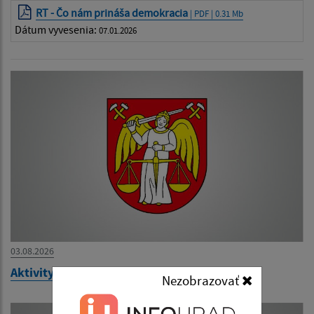
RT - Čo nám prináša demokracia
| PDF | 0.31 Mb
Dátum vyvesenia:
07.01.2026
03.08.2026
Aktivity RT - júl 2026
Nezobrazovať