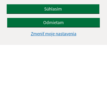
Súhlasím
Odmietam
Oboznámil som sa so
spracúvaním osobných
údajov
Zmeniť moje nastavenia
Google reCaptcha Response
Odoslať správu
Úradné hodiny:
Deň
Čas doobeda
Čas poobede
Pondelok:
08:00 - 12:00
13:00 - 15:30
Utorok:
08:00 - 12:00
13:00 - 15:30
Streda:
08:00 - 12:00
13:00 - 17:00
Štvrtok:
nestránkový deň