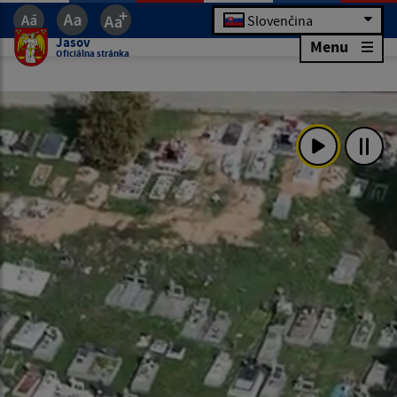
Slovenčina
Jasov
Menu
Oficiálna stránka