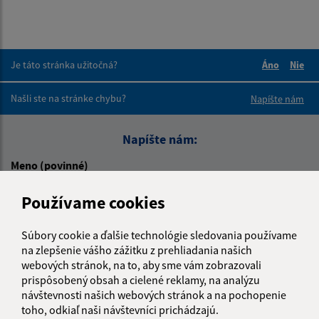
Je táto stránka užitočná?
Áno
Nie
Boli tieto 
Boli 
Našli ste na stránke chybu?
Napíšte nám
Napíšte nám:
Meno (povinné)
Používame cookies
E-mailová adresa (povinné)
Súbory cookie a ďalšie technológie sledovania používame
na zlepšenie vášho zážitku z prehliadania našich
webových stránok, na to, aby sme vám zobrazovali
prispôsobený obsah a cielené reklamy, na analýzu
Text vašej správy (povinné)
návštevnosti našich webových stránok a na pochopenie
toho, odkiaľ naši návštevníci prichádzajú.