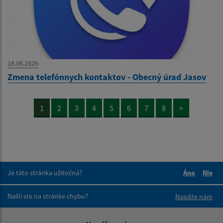
18.06.2026
Zmena telefónnych kontaktov - Obecný úrad Jasov
1
2
3
4
5
6
7
8
>
Je táto stránka užitočná?
Áno
Nie
Boli tieto 
Boli 
Našli ste na stránke chybu?
Napíšte nám