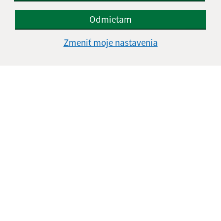
Odmietam
Zmeniť moje nastavenia
Úradné hodiny:
Deň
Čas doobeda
Čas poobede
Pondelok:
08:00 - 12:00
13:00 - 15:30
Utorok:
08:00 - 12:00
13:00 - 15:30
Streda:
08:00 - 12:00
13:00 - 17:00
Štvrtok:
nestránkový deň
Piatok:
08:00 - 13:30
Kontakt:
Obecný úrad Jasov
Námestie sv. Floriána 259/1
044 23 Jasov