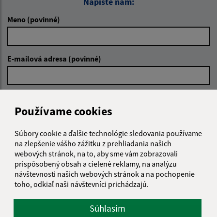
Napíšte nám:
Meno (povinné)
E-mailová adresa (povinné)
Text vašej správy (povinné)
Používame cookies
Súbory cookie a ďalšie technológie sledovania používame
na zlepšenie vášho zážitku z prehliadania našich
webových stránok, na to, aby sme vám zobrazovali
prispôsobený obsah a cielené reklamy, na analýzu
návštevnosti našich webových stránok a na pochopenie
Oboznámil som sa so
spracúvaním osobných
toho, odkiaľ naši návštevníci prichádzajú.
údajov
Súhlasím
Google reCaptcha Response
Odoslať správu