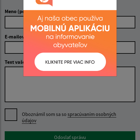
Meno (povinné)
E-mailová adresa (povinné)
Text vašej správy (povinné)
Oboznámil som sa so
spracúvaním osobných
údajov
Google reCaptcha Response
Odoslať správu