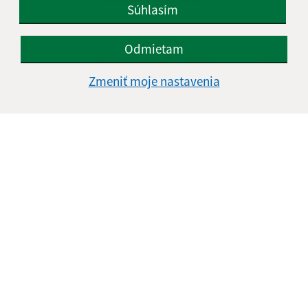
Súhlasím
Vyhlásenie o prístupnosti
Autorské práva
Odmietam
Ochrana osobných údajov
Zmeniť moje nastavenia
Navigácia:
Vytlačiť aktuálnu stránku
Mapa stránok
Cookies
Rýchle odkazy:
Naša obec
História
Fotogaléria
Školstvo
Aktualizované:
07.08.2026 11:57 hod.