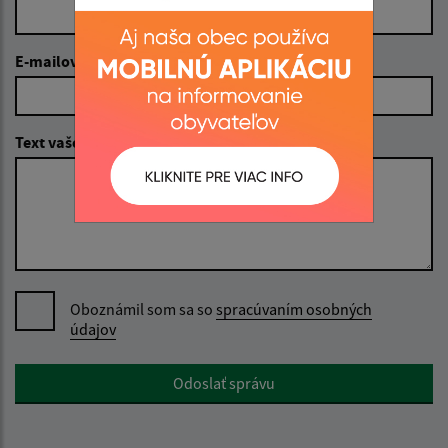
E-mailová adresa (povinné)
Text vašej správy (povinné)
Oboznámil som sa so
spracúvaním osobných
údajov
Google reCaptcha Response
Odoslať správu