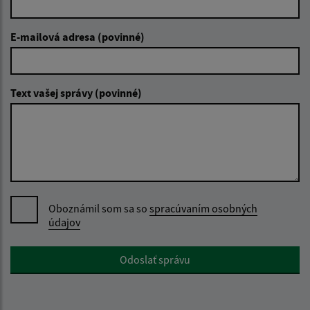
E-mailová adresa (povinné)
Text vašej správy (povinné)
Oboznámil som sa so
spracúvaním osobných
údajov
Google reCaptcha Response
Odoslať správu