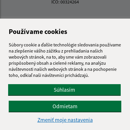
IČO: 00324264
Používame cookies
Súbory cookie a ďalšie technológie sledovania používame
na zlepšenie vášho zážitku z prehliadania našich
webových stránok, na to, aby sme vám zobrazovali
prispôsobený obsah a cielené reklamy, na analýzu
návštevnosti našich webových stránok a na pochopenie
toho, odkiaľ naši návštevníci prichádzajú.
Súhlasím
Odmietam
Informácie o stránke:
Zmeniť moje nastavenia
Vyhlásenie o prístupnosti
Autorské práva