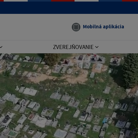
e manual that corresponds to your MariaDB server version
Mobilná aplikácia
ZVEREJŇOVANIE