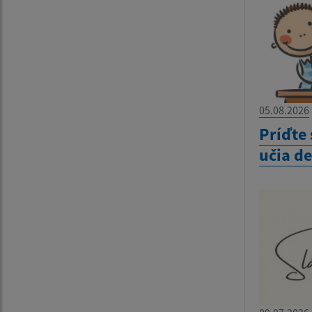
05.08.2026
Príďte 
učia d