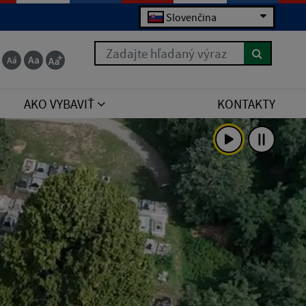
Slovenčina
 for the right syntax to use near 'order by poradie
Zadajte hľadaný výraz
AKO VYBAVIŤ
KONTAKTY