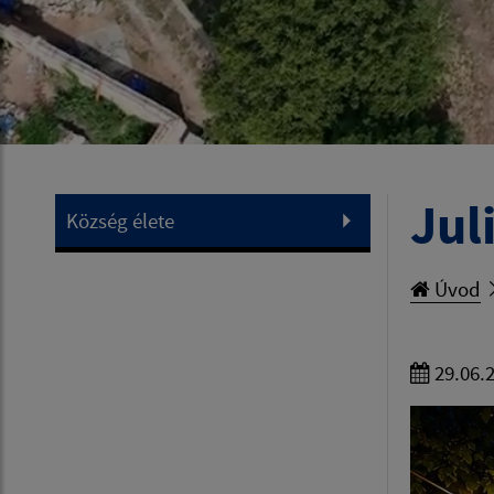
Jul
Község élete
Úvod
29.06.