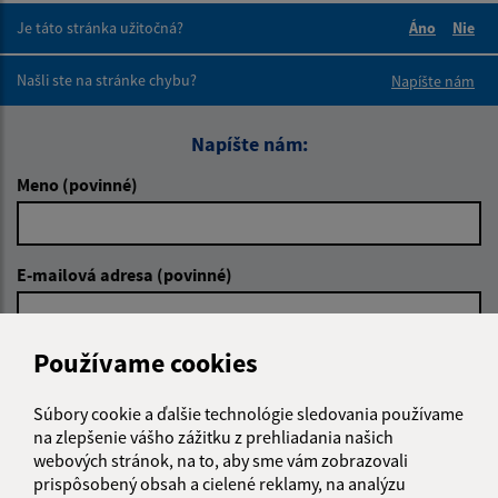
Je táto stránka užitočná?
Áno
Nie
Boli tieto 
Boli 
Našli ste na stránke chybu?
Napíšte nám
Napíšte nám:
Meno (povinné)
E-mailová adresa (povinné)
Používame cookies
Text vašej správy (povinné)
Súbory cookie a ďalšie technológie sledovania používame
na zlepšenie vášho zážitku z prehliadania našich
webových stránok, na to, aby sme vám zobrazovali
prispôsobený obsah a cielené reklamy, na analýzu