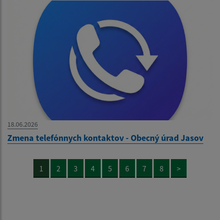
18.06.2026
Zmena telefónnych kontaktov - Obecný úrad Jasov
1
2
3
4
5
6
7
8
>