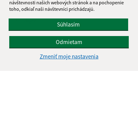
návštevnosti našich webových stránok a na pochopenie
toho, odkiaľ naši návštevníci prichádzajú.
Oboznámil som sa so
spracúvaním osobných
údajov
Súhlasím
Google reCaptcha Response
Odoslať správu
Odmietam
Zmeniť moje nastavenia
Úradné hodiny:
Deň
Čas doobeda
Čas poobede
Pondelok:
08:00 - 12:00
13:00 - 15:30
Utorok:
08:00 - 12:00
13:00 - 15:30
Streda:
08:00 - 12:00
13:00 - 17:00
Štvrtok:
nestránkový deň
Piatok:
08:00 - 13:30