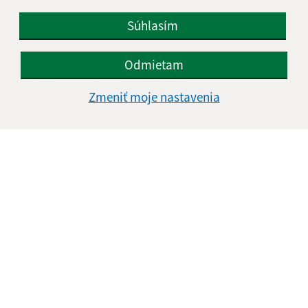
Súhlasím
Odmietam
Oboznámil som sa so
spracúvaním osobných
údajov
Zmeniť moje nastavenia
Google reCaptcha Response
Odoslať správu
Úradné hodiny:
Deň
Čas doobeda
Čas poobede
Pondelok:
08:00 - 12:00
13:00 - 15:30
Utorok:
08:00 - 12:00
13:00 - 15:30
Streda:
08:00 - 12:00
13:00 - 17:00
Štvrtok:
nestránkový deň