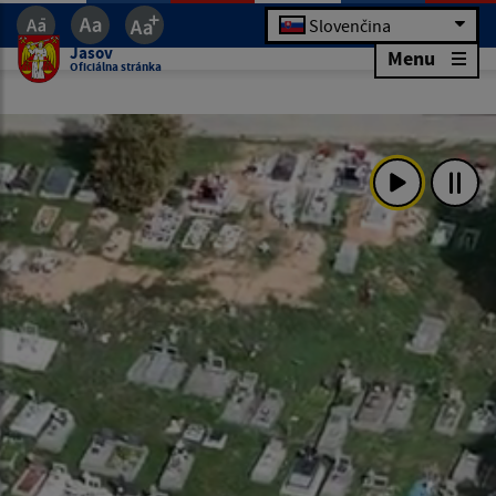
Slovenčina
Jasov
Menu
Oficiálna stránka