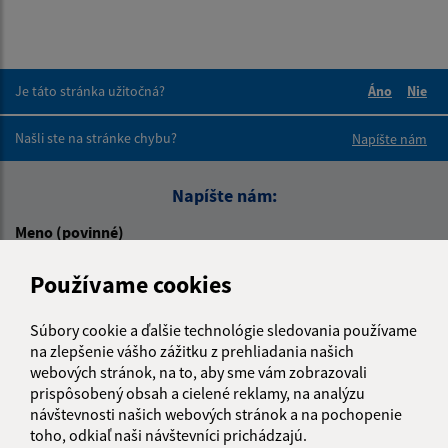
Je táto stránka užitočná?
Áno
Nie
Boli tieto 
Boli 
Našli ste na stránke chybu?
Napíšte nám
Napíšte nám:
Meno (povinné)
Používame cookies
E-mailová adresa (povinné)
Súbory cookie a ďalšie technológie sledovania používame
na zlepšenie vášho zážitku z prehliadania našich
webových stránok, na to, aby sme vám zobrazovali
prispôsobený obsah a cielené reklamy, na analýzu
Text vašej správy (povinné)
návštevnosti našich webových stránok a na pochopenie
toho, odkiaľ naši návštevníci prichádzajú.