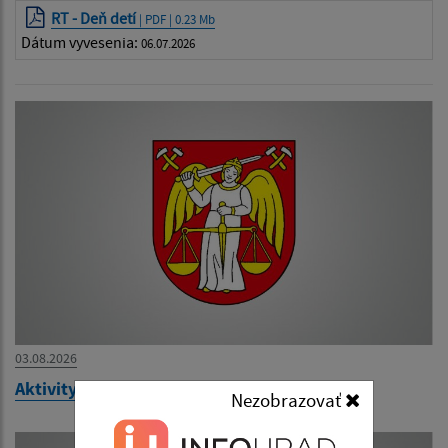
RT - Deň detí
| PDF | 0.23 Mb
Dátum vyvesenia:
06.07.2026
03.08.2026
Aktivity RT - júl 2026
Nezobrazovať