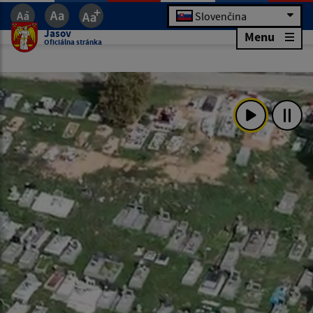
Slovenčina
Jasov
Menu
Oficiálna stránka