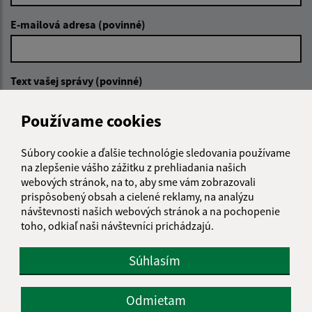
E-mailová adresa (povinné)
Text vašej správy (povinné)
Používame cookies
Súbory cookie a ďalšie technológie sledovania používame
na zlepšenie vášho zážitku z prehliadania našich
webových stránok, na to, aby sme vám zobrazovali
prispôsobený obsah a cielené reklamy, na analýzu
Oboznámil som sa so
spracúvaním osobných
údajov
návštevnosti našich webových stránok a na pochopenie
toho, odkiaľ naši návštevníci prichádzajú.
Google reCaptcha Response
Odoslať správu
Súhlasím
Odmietam