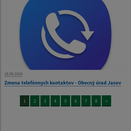
18.06.2026
Zmena telefónnych kontaktov - Obecný úrad Jasov
1
2
3
4
5
6
7
8
>