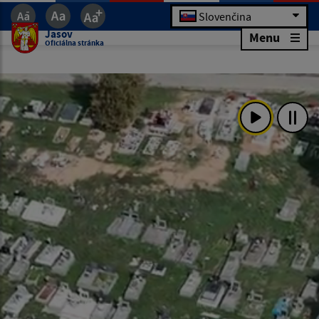
Slovenčina
Jasov
Menu
Oficiálna stránka