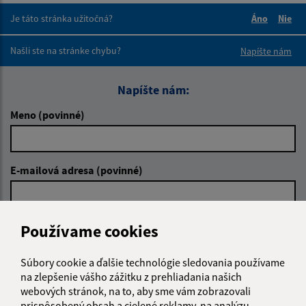
Je táto stránka užitočná?
Áno
Nie
Boli tieto 
Boli 
Našli ste na stránke chybu?
Napíšte nám
Napíšte nám:
Meno (povinné)
E-mailová adresa (povinné)
Text vašej správy (povinné)
Používame cookies
Súbory cookie a ďalšie technológie sledovania používame
na zlepšenie vášho zážitku z prehliadania našich
webových stránok, na to, aby sme vám zobrazovali
prispôsobený obsah a cielené reklamy, na analýzu