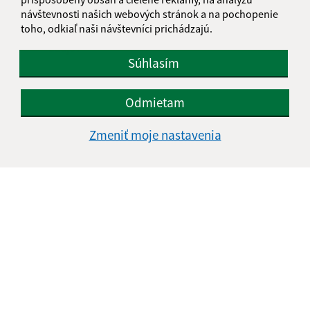
návštevnosti našich webových stránok a na pochopenie
toho, odkiaľ naši návštevníci prichádzajú.
Oboznámil som sa so
spracúvaním osobných
údajov
Súhlasím
Google reCaptcha Response
Odoslať správu
Odmietam
Zmeniť moje nastavenia
Úradné hodiny:
Deň
Čas doobeda
Čas poobede
Pondelok:
08:00 - 12:00
13:00 - 15:30
Utorok:
08:00 - 12:00
13:00 - 15:30
Streda:
08:00 - 12:00
13:00 - 17:00
Štvrtok:
nestránkový deň
Piatok:
08:00 - 13:30