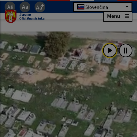
Slovenčina
Jasov
Menu
Oficiálna stránka