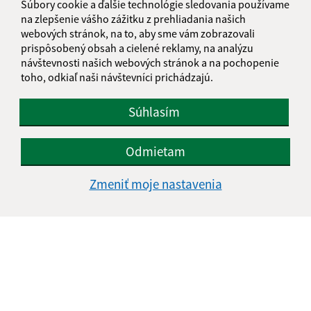
Súbory cookie a ďalšie technológie sledovania používame
E-mailová adresa (povinné)
na zlepšenie vášho zážitku z prehliadania našich
webových stránok, na to, aby sme vám zobrazovali
prispôsobený obsah a cielené reklamy, na analýzu
návštevnosti našich webových stránok a na pochopenie
Text vašej správy (povinné)
toho, odkiaľ naši návštevníci prichádzajú.
Súhlasím
Odmietam
Zmeniť moje nastavenia
Oboznámil som sa so
spracúvaním osobných
údajov
Google reCaptcha Response
Odoslať správu
Úradné hodiny: