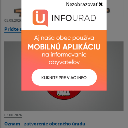
Nezobrazovať
05.08.2026
Príďte sa opýtať, ako sa učia deti po novom
03.08.2026
Oznam - zatvorenie obecného úradu