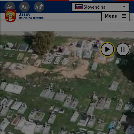
Slovenčina
Jasov
Menu
Oficiálna stránka