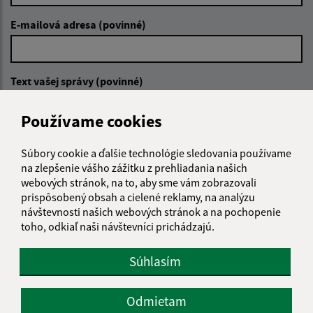
E-mailová adresa (povinné)
Text vašej správy (povinné)
Používame cookies
Súbory cookie a ďalšie technológie sledovania používame
na zlepšenie vášho zážitku z prehliadania našich
webových stránok, na to, aby sme vám zobrazovali
prispôsobený obsah a cielené reklamy, na analýzu
Oboznámil som sa so
spracúvaním osobných
údajov
návštevnosti našich webových stránok a na pochopenie
toho, odkiaľ naši návštevníci prichádzajú.
Google reCaptcha Response
Odoslať správu
Súhlasím
Odmietam