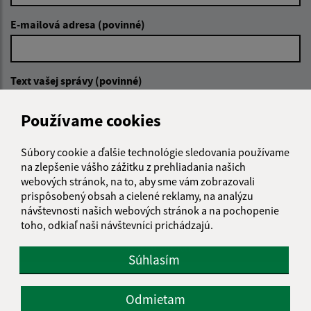
E-mailová adresa (povinné)
Text vašej správy (povinné)
Používame cookies
Súbory cookie a ďalšie technológie sledovania používame
na zlepšenie vášho zážitku z prehliadania našich
webových stránok, na to, aby sme vám zobrazovali
prispôsobený obsah a cielené reklamy, na analýzu
Oboznámil som sa so
spracúvaním osobných
údajov
návštevnosti našich webových stránok a na pochopenie
toho, odkiaľ naši návštevníci prichádzajú.
Google reCaptcha Response
Odoslať správu
Súhlasím
Odmietam