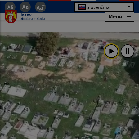
Slovenčina
Jasov
Menu
Oficiálna stránka