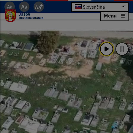
Slovenčina
Jasov
Menu
Oficiálna stránka