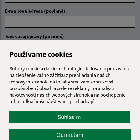
E-mailová adresa (povinné)
Text vašej správy (povinné)
Používame cookies
Súbory cookie a ďalšie technológie sledovania používame
na zlepšenie vášho zážitku z prehliadania našich
webových stránok, na to, aby sme vám zobrazovali
prispôsobený obsah a cielené reklamy, na analýzu
Oboznámil som sa so
spracúvaním osobných
údajov
návštevnosti našich webových stránok a na pochopenie
toho, odkiaľ naši návštevníci prichádzajú.
Google reCaptcha Response
Odoslať správu
Súhlasím
Odmietam