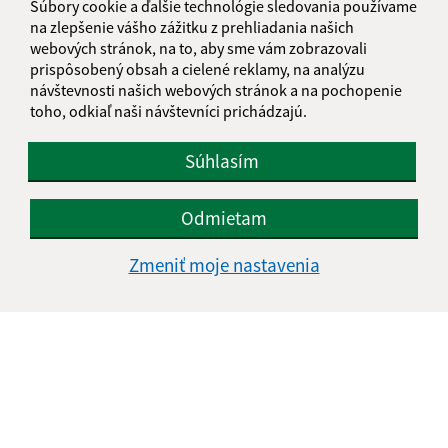
Súbory cookie a ďalšie technológie sledovania používame
E-mailová adresa (povinné)
na zlepšenie vášho zážitku z prehliadania našich
webových stránok, na to, aby sme vám zobrazovali
prispôsobený obsah a cielené reklamy, na analýzu
návštevnosti našich webových stránok a na pochopenie
Text vašej správy (povinné)
toho, odkiaľ naši návštevníci prichádzajú.
Súhlasím
Odmietam
Zmeniť moje nastavenia
Oboznámil som sa so
spracúvaním osobných
údajov
Google reCaptcha Response
Odoslať správu
Úradné hodiny: