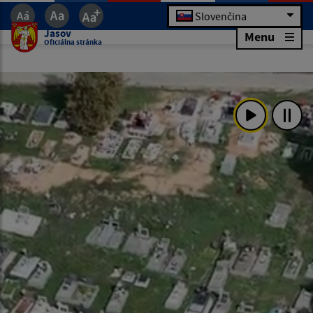
Slovenčina
Jasov
Menu
Oficiálna stránka