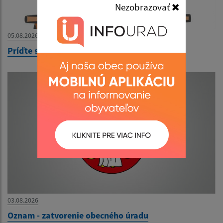
Nezobrazovať
05.08.2026
Príďte sa opýtať, ako sa učia deti po novom
03.08.2026
Oznam - zatvorenie obecného úradu