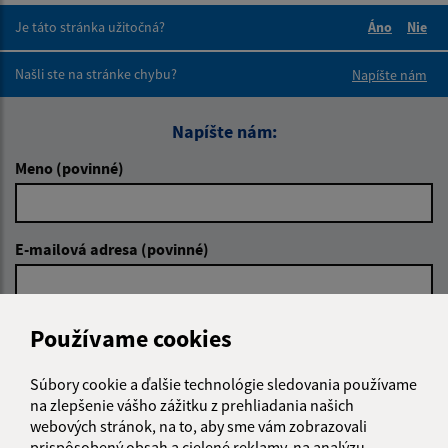
Je táto stránka užitočná?
Áno
Nie
Boli tieto 
Boli 
Našli ste na stránke chybu?
Napíšte nám
Napíšte nám:
Meno (povinné)
E-mailová adresa (povinné)
Text vašej správy (povinné)
Používame cookies
Súbory cookie a ďalšie technológie sledovania používame
na zlepšenie vášho zážitku z prehliadania našich
webových stránok, na to, aby sme vám zobrazovali
prispôsobený obsah a cielené reklamy, na analýzu