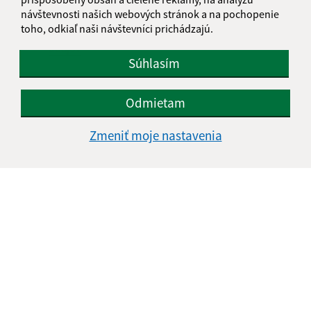
návštevnosti našich webových stránok a na pochopenie
toho, odkiaľ naši návštevníci prichádzajú.
Oboznámil som sa so
spracúvaním osobných
údajov
Súhlasím
Google reCaptcha Response
Odoslať správu
Odmietam
Zmeniť moje nastavenia
Úradné hodiny:
Deň
Čas doobeda
Čas poobede
Pondelok:
08:00 - 12:00
13:00 - 15:30
Utorok:
08:00 - 12:00
13:00 - 15:30
Streda:
08:00 - 12:00
13:00 - 17:00
Štvrtok:
nestránkový deň
Piatok:
08:00 - 13:30