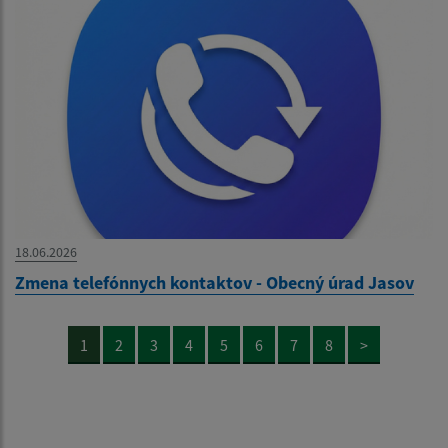
18.06.2026
Zmena telefónnych kontaktov - Obecný úrad Jasov
1
2
3
4
5
6
7
8
>