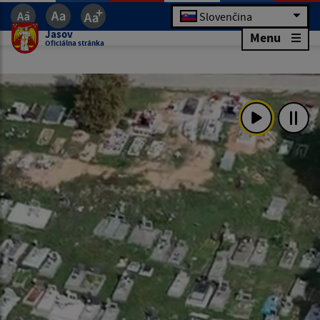
Slovenčina
Jasov
Menu
Oficiálna stránka