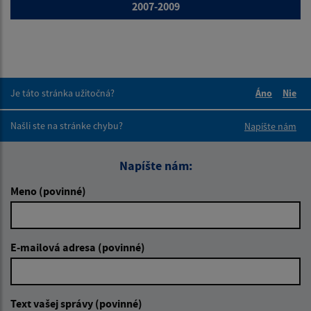
2007-2009
Je táto stránka užitočná?
Áno
Nie
Boli tieto 
Boli 
Našli ste na stránke chybu?
Napíšte nám
Napíšte nám:
Meno (povinné)
E-mailová adresa (povinné)
Text vašej správy (povinné)