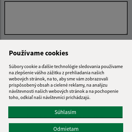
Oboznámil som sa so
spracúvaním osobných
Používame cookies
údajov
Google reCaptcha Response
Súbory cookie a ďalšie technológie sledovania používame
Odoslať správu
na zlepšenie vášho zážitku z prehliadania našich
webových stránok, na to, aby sme vám zobrazovali
prispôsobený obsah a cielené reklamy, na analýzu
návštevnosti našich webových stránok a na pochopenie
Úradné hodiny:
toho, odkiaľ naši návštevníci prichádzajú.
Deň
Čas doobeda
Čas poobede
Súhlasím
Pondelok:
08:00 - 12:00
13:00 - 15:30
Utorok:
08:00 - 12:00
13:00 - 15:30
Odmietam
Streda:
08:00 - 12:00
13:00 - 17:00