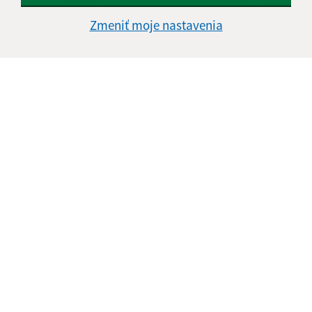
Štvrtok:
nestránkový deň
Zmeniť moje nastavenia
Piatok:
08:00 - 13:30
Kontakt:
Obecný úrad Jasov
Námestie sv. Floriána 259/1
044 23 Jasov
info@jasov.sk
+421 948 981 666
IČO: 00324264