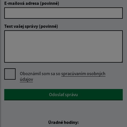
E-mailová adresa (povinné)
Text vašej správy (povinné)
Oboznámil som sa so
spracúvaním osobných
údajov
Google reCaptcha Response
Odoslať správu
Úradné hodiny: