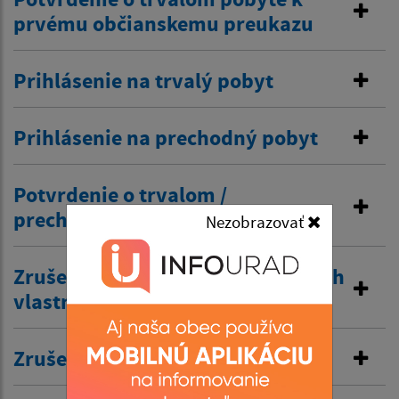
prvému občianskemu preukazu
Prihlásenie na trvalý pobyt
Prihlásenie na prechodný pobyt
Potvrdenie o trvalom /
prechodnom pobyte
Nezobrazovať
Zrušenie trvalého pobytu na návrh
vlastníka budovy
Zrušenie prechodného pobytu