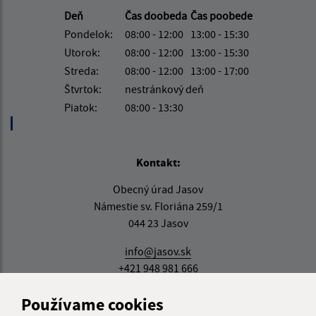
Deň
Čas doobeda
Čas poobede
Pondelok:
08:00 - 12:00
13:00 - 15:30
Utorok:
08:00 - 12:00
13:00 - 15:30
Streda:
08:00 - 12:00
13:00 - 17:00
Štvrtok:
nestránkový deň
Piatok:
08:00 - 13:30
Kontakt:
Obecný úrad Jasov
Námestie sv. Floriána 259/1
044 23 Jasov
info@jasov.sk
+421 948 981 666
IČO: 00324264
Používame cookies