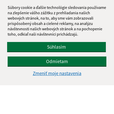
Súbory cookie a ďalšie technológie sledovania používame
na zlepšenie vášho zážitku z prehliadania našich
webových stránok, na to, aby sme vám zobrazovali
prispôsobený obsah a cielené reklamy, na analýzu
návštevnosti našich webových stránok a na pochopenie
toho, odkiaľ naši návštevníci prichádzajú.
Súhlasím
Odmietam
Zmeniť moje nastavenia
Informácie o stránke:
Vyhlásenie o prístupnosti
Autorské práva
Ochrana osobných údajov