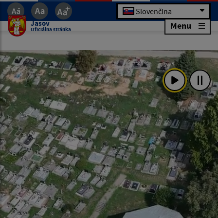
Slovenčina
Jasov
Menu
Oficiálna stránka