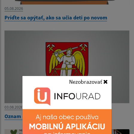
05.08.2026
Príďte sa opýtať, ako sa učia deti po novom
Nezobrazovať
03.08.2026
Oznam - zatvorenie obecného úradu