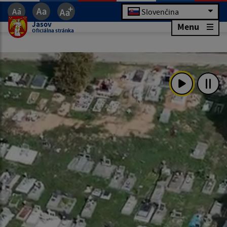
Slovenčina
Jasov
Menu
Oficiálna stránka