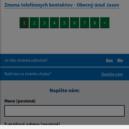
Zmena telefónnych kontaktov - Obecný úrad Jasov
1
2
3
4
5
6
7
8
>
Je táto stránka užitočná?
Áno
Nie
Boli tieto 
Boli 
Našli ste na stránke chybu?
Napíšte nám
Napíšte nám:
Meno (povinné)
E-mailová adresa (povinné)