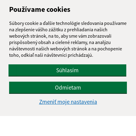
Používame cookies
Text vašej správy (povinné)
Súbory cookie a ďalšie technológie sledovania používame
na zlepšenie vášho zážitku z prehliadania našich
webových stránok, na to, aby sme vám zobrazovali
prispôsobený obsah a cielené reklamy, na analýzu
návštevnosti našich webových stránok a na pochopenie
toho, odkiaľ naši návštevníci prichádzajú.
Súhlasím
Oboznámil som sa so
spracúvaním osobných
údajov
Odmietam
Google reCaptcha Response
Odoslať správu
Zmeniť moje nastavenia
Úradné hodiny:
Deň
Čas doobeda
Čas poobede