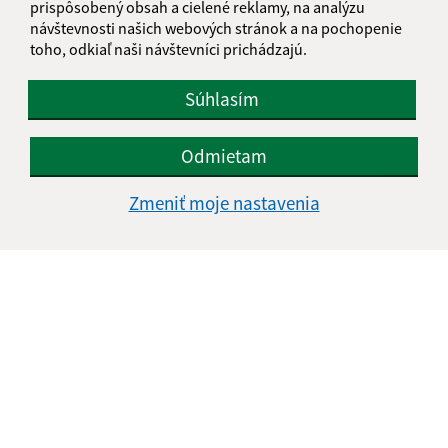
prispôsobený obsah a cielené reklamy, na analýzu
Text vašej správy (povinné)
návštevnosti našich webových stránok a na pochopenie
toho, odkiaľ naši návštevníci prichádzajú.
Súhlasím
Odmietam
Oboznámil som sa so
spracúvaním osobných
Zmeniť moje nastavenia
údajov
Google reCaptcha Response
Odoslať správu
Úradné hodiny:
Deň
Čas doobeda
Čas poobede
Pondelok:
08:00 - 12:00
13:00 - 15:30