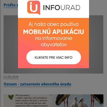
Príďte sa opýtať, ako sa učia deti po novom
03.08.2026
Oznam - zatvorenie obecného úradu