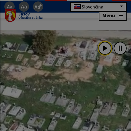
Slovenčina
Jasov
Menu
Oficiálna stránka