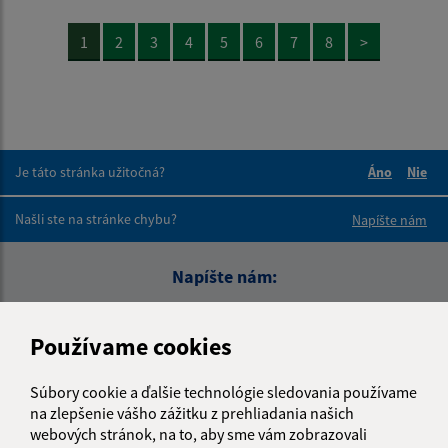
1
2
3
4
5
6
7
8
>
Je táto stránka užitočná?
Áno
Nie
Boli tieto 
Boli 
Našli ste na stránke chybu?
Napíšte nám
Napíšte nám:
Meno (povinné)
Používame cookies
Súbory cookie a ďalšie technológie sledovania používame
E-mailová adresa (povinné)
na zlepšenie vášho zážitku z prehliadania našich
webových stránok, na to, aby sme vám zobrazovali