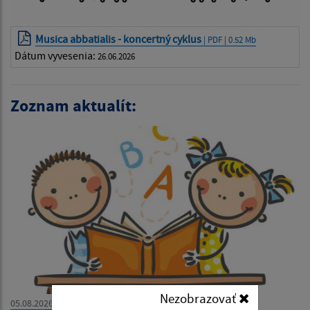
Musica abbatialis - koncertný cyklus
| PDF | 0.52 Mb
Dátum vyvesenia:
26.06.2026
Zoznam aktualít:
Nezobrazovať
05.08.2026