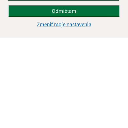
Odmietam
E-mailová adresa (povinné)
Zmeniť moje nastavenia
Text vašej správy (povinné)
Oboznámil som sa so
spracúvaním osobných
údajov
Google reCaptcha Response
Odoslať správu