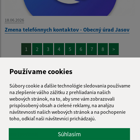
18.06.2026
Zmena telefónnych kontaktov - Obecný úrad Jasov
1
2
3
4
5
6
7
8
>
Používame cookies
Súbory cookie a ďalšie technológie sledovania používame
Je táto stránka užitočná?
Áno
Nie
na zlepšenie vášho zážitku z prehliadania našich
Boli tieto 
Boli 
webových stránok, na to, aby sme vám zobrazovali
Našli ste na stránke chybu?
Napíšte nám
prispôsobený obsah a cielené reklamy, na analýzu
návštevnosti našich webových stránok a na pochopenie
toho, odkiaľ naši návštevníci prichádzajú.
Napíšte nám:
Súhlasím
Meno (povinné)