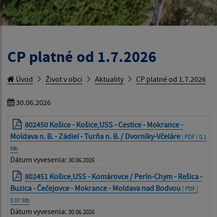
CP platné od 1.7.2026
Úvod
Život v obci
Aktuality
CP platné od 1.7.2026
30.06.2026
802450 Košice - Košice,USS - Cestice - Mokrance -
Moldava n. B. - Zádiel - Turňa n. B. / Dvorníky-Včeláre
| PDF | 0.1
Mb
Dátum vyvesenia:
30.06.2026
802451 Košice,USS - Komárovce / Perín-Chym - Rešica -
Buzica - Čečejovce - Mokrance - Moldava nad Bodvou
| PDF |
0.07 Mb
Dátum vyvesenia:
30.06.2026