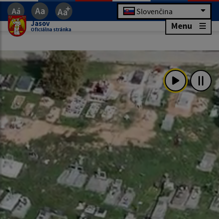
Slovenčina
Jasov
Menu
Oficiálna stránka