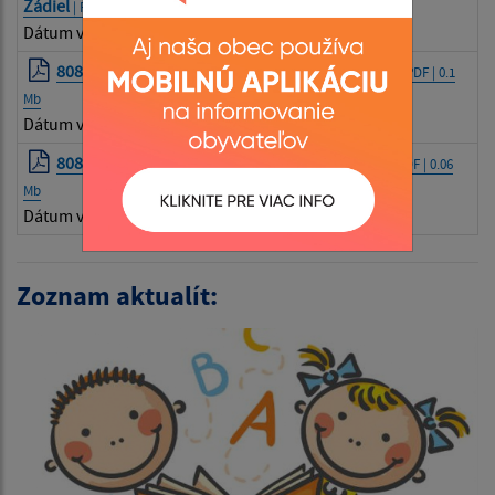
Zádiel
| PDF | 0.07 Mb
Dátum vyvesenia:
30.06.2026
808405 Dobšiná-Rožňava-Moldava n/B-Košice
| PDF | 0.1
Mb
Dátum vyvesenia:
30.06.2026
808433 Rožňava-Silická Jablonica/Turňa n/B
| PDF | 0.06
Mb
Dátum vyvesenia:
30.06.2026
Zoznam aktualít: