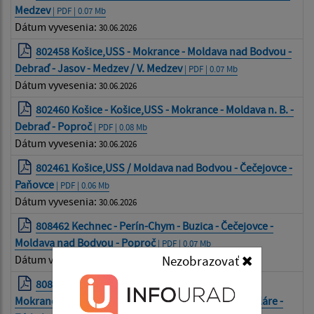
Medzev
| PDF | 0.07 Mb
Dátum vyvesenia:
30.06.2026
802458 Košice,USS - Mokrance - Moldava nad Bodvou -
Debraď - Jasov - Medzev / V. Medzev
| PDF | 0.07 Mb
Dátum vyvesenia:
30.06.2026
802460 Košice - Košice,USS - Mokrance - Moldava n. B. -
Debraď - Poproč
| PDF | 0.08 Mb
Dátum vyvesenia:
30.06.2026
802461 Košice,USS / Moldava nad Bodvou - Čečejovce -
Paňovce
| PDF | 0.06 Mb
Dátum vyvesenia:
30.06.2026
808462 Kechnec - Perín-Chym - Buzica - Čečejovce -
Moldava nad Bodvou - Poproč
| PDF | 0.07 Mb
Nezobrazovať
Dátum vyvesenia:
30.06.2026
808 463 Kechnec - Perín-Chym - V. Ida - Cestice -
Mokrance - Moldava n. B. - Turňa n. B. - Dvorníky-Včeláre -