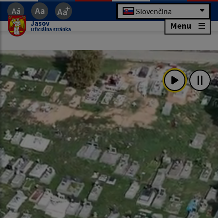
Slovenčina
Jasov
Menu
Oficiálna stránka