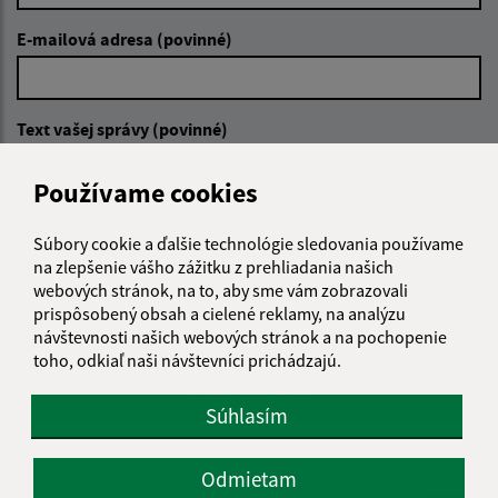
E-mailová adresa (povinné)
Text vašej správy (povinné)
Používame cookies
Súbory cookie a ďalšie technológie sledovania používame
na zlepšenie vášho zážitku z prehliadania našich
webových stránok, na to, aby sme vám zobrazovali
prispôsobený obsah a cielené reklamy, na analýzu
Oboznámil som sa so
spracúvaním osobných
údajov
návštevnosti našich webových stránok a na pochopenie
toho, odkiaľ naši návštevníci prichádzajú.
Google reCaptcha Response
Odoslať správu
Súhlasím
Odmietam