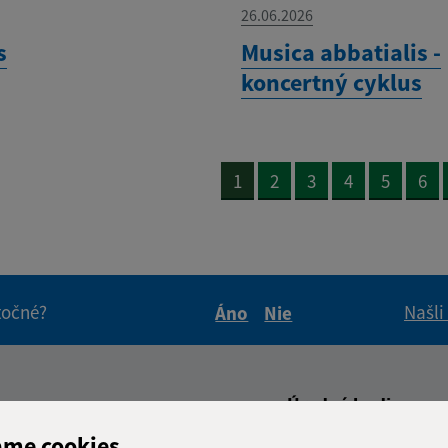
26.06.2026
s
Musica abbatialis -
koncertný cyklus
1
2
3
4
5
6
itočné?
Našli
Áno
Nie
Boli tieto informácie pre 
Boli tieto informáci
Úradné hodiny:
ame cookies