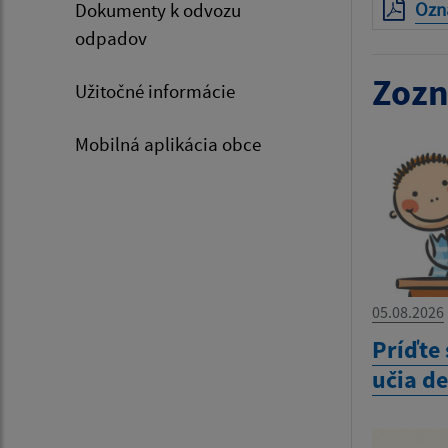
Ozna
Dokumenty k odvozu
odpadov
Zozn
Užitočné informácie
Mobilná aplikácia obce
05.08.2026
Príďte 
učia d