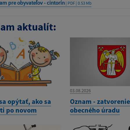
m pre obyvateľov - cintorín
| PDF | 0.53 Mb
am aktualít:
03.08.2026
sa opýtať, ako sa
Oznam - zatvoreni
eti po novom
obecného úradu