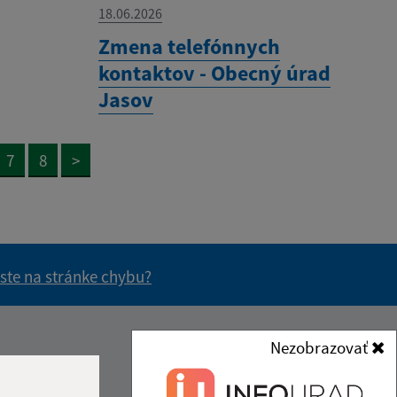
18.06.2026
Zmena telefónnych
kontaktov - Obecný úrad
Jasov
7
8
>
 ste na stránke chybu?
vás užitočné?
e pre vás užitočné?
Nezobrazovať
Kontakt: