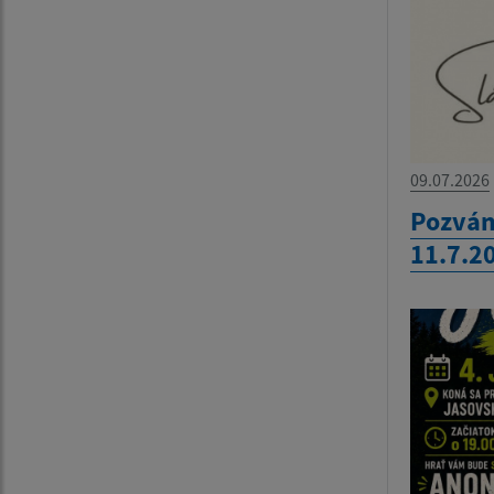
09.07.2026
Pozván
11.7.2