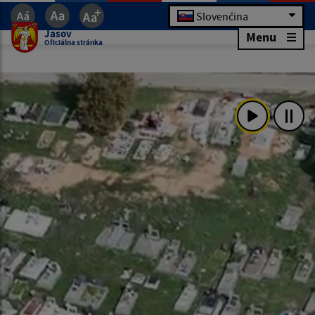
Slovenčina
Jasov
Menu
Oficiálna stránka