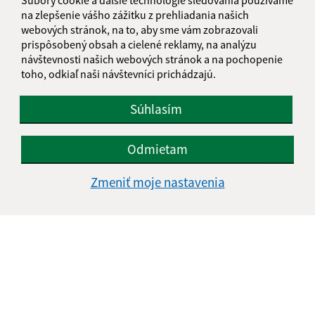
E-mailová adresa (povinné)
na zlepšenie vášho zážitku z prehliadania našich
webových stránok, na to, aby sme vám zobrazovali
prispôsobený obsah a cielené reklamy, na analýzu
návštevnosti našich webových stránok a na pochopenie
Text vašej správy (povinné)
toho, odkiaľ naši návštevníci prichádzajú.
Súhlasím
Odmietam
Zmeniť moje nastavenia
Oboznámil som sa so
spracúvaním osobných
údajov
Google reCaptcha Response
Odoslať správu
Úradné hodiny: