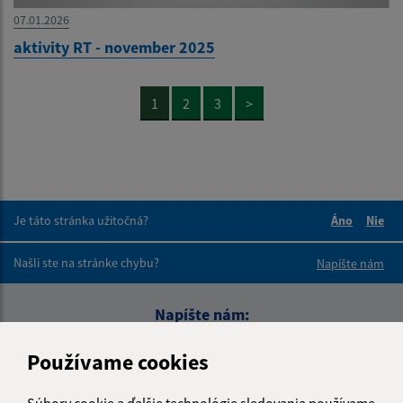
07.01.2026
aktivity RT - november 2025
1
2
3
>
Je táto stránka užitočná?
Áno
Nie
Boli tieto 
Boli 
Našli ste na stránke chybu?
Napíšte nám
Napíšte nám:
Meno (povinné)
Používame cookies
Súbory cookie a ďalšie technológie sledovania používame