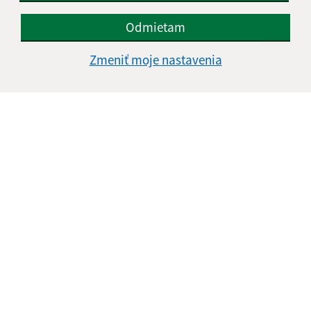
Odmietam
Zmeniť moje nastavenia
Úradné hodiny:
Deň
Čas doobeda
Čas poobede
Pondelok:
08:00 - 12:00
13:00 - 15:30
Utorok:
08:00 - 12:00
13:00 - 15:30
Streda:
08:00 - 12:00
13:00 - 17:00
Štvrtok:
nestránkový deň
Piatok:
08:00 - 13:30
Kontakt:
Obecný úrad Jasov
Námestie sv. Floriána 259/1
044 23 Jasov