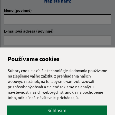
Napíšte nám:
Meno (povinné)
E-mailová adresa (povinné)
Text vašej správy (povinné)
Používame cookies
Súbory cookie a ďalšie technológie sledovania používame
na zlepšenie vášho zážitku z prehliadania našich
webových stránok, na to, aby sme vám zobrazovali
prispôsobený obsah a cielené reklamy, na analýzu
návštevnosti našich webových stránok a na pochopenie
Oboznámil som sa so
spracúvaním osobných
toho, odkiaľ naši návštevníci prichádzajú.
údajov
Súhlasím
Google reCaptcha Response
Odoslať správu