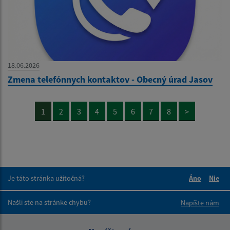
18.06.2026
Zmena telefónnych kontaktov - Obecný úrad Jasov
1
2
3
4
5
6
7
8
>
Je táto stránka užitočná?
Áno
Nie
Boli tieto 
Boli 
Našli ste na stránke chybu?
Napíšte nám