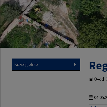
Reg
Község élete
Úvod
04.05.