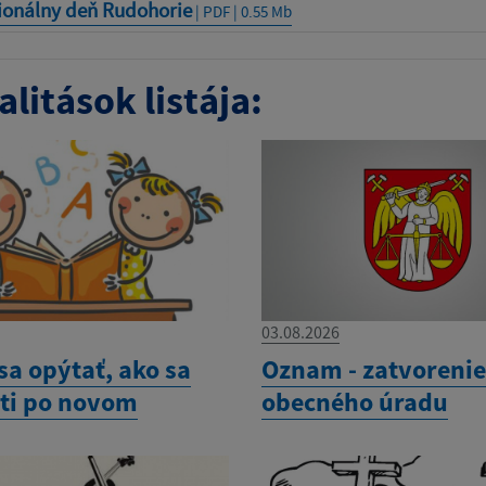
ionálny deň Rudohorie
| PDF | 0.55 Mb
litások listája:
03.08.2026
sa opýtať, ako sa
Oznam - zatvoreni
eti po novom
obecného úradu