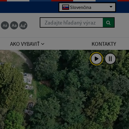
Slovenčina
 for the right syntax to use near 'order by poradie
Zadajte hľadaný výraz
AKO VYBAVIŤ
KONTAKTY