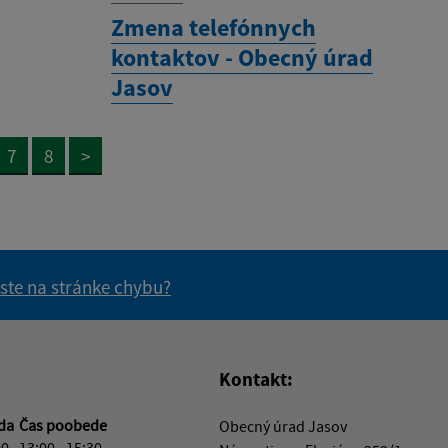
Zmena telefónnych
kontaktov - Obecný úrad
Jasov
7
8
>
 ste na stránke chybu?
vás užitočné?
e pre vás užitočné?
Kontakt:
eda
Čas poobede
Obecný úrad Jasov
00
13:00 - 15:30