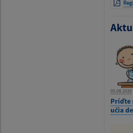
Reg
Aktua
05.08.2026
Príďte 
učia d