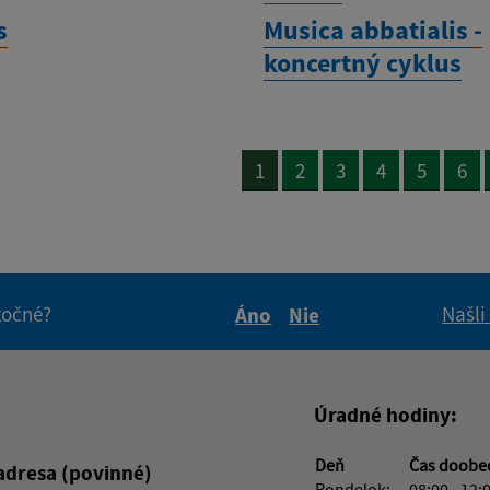
s
Musica abbatialis -
koncertný cyklus
1
2
3
4
5
6
itočné?
Našli
Áno
Nie
Boli tieto informácie pre 
Boli tieto informáci
Úradné hodiny:
Deň
Čas doob
adresa (povinné)
Pondelok:
08:00 - 12: