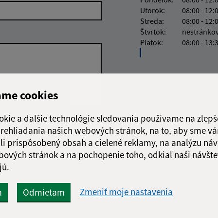
Utorok:
08:00 - 12:
Streda:
08:00 - 12:
Štvrtok:
nestránko
Piatok:
08:00 - 13:
ame cookies
okie a ďalšie technológie sledovania používame na zlepš
Google reCaptcha Response
Odoslať správu
 prehliadania našich webových stránok, na to, aby sme v
li prispôsobený obsah a cielené reklamy, na analýzu náv
bových stránok a na pochopenie toho, odkiaľ naši návšte
jú.
Zmeniť moje nastavenia
m
Odmietam