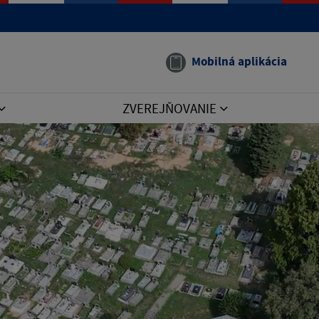
e manual that corresponds to your MariaDB server version
Mobilná aplikácia
ZVEREJŇOVANIE