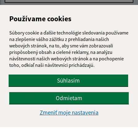
E-mailová adresa (povinné)
Používame cookies
Súbory cookie a ďalšie technológie sledovania používame
Text vašej správy (povinné)
na zlepšenie vášho zážitku z prehliadania našich
webových stránok, na to, aby sme vám zobrazovali
prispôsobený obsah a cielené reklamy, na analýzu
návštevnosti našich webových stránok a na pochopenie
toho, odkiaľ naši návštevníci prichádzajú.
Súhlasím
Oboznámil som sa so
spracúvaním osobných
údajov
Odmietam
Google reCaptcha Response
Odoslať správu
Zmeniť moje nastavenia