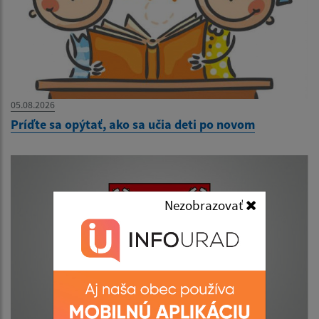
05.08.2026
Príďte sa opýtať, ako sa učia deti po novom
Nezobrazovať