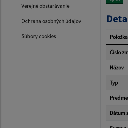
Verejné obstarávanie
Typ dá
Deta
Ochrana osobných údajov
Suma 
Súbory cookies
Položka
Číslo z
Filtr
Názov
Typ
Predme
Dátum z
Suma s