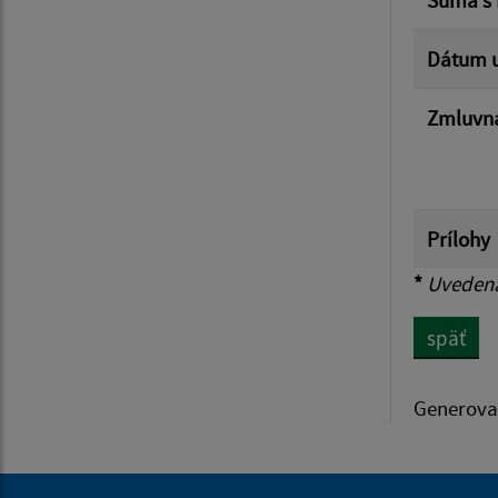
Dátum u
Zmluvná
Prílohy
*
Uvedená 
späť
Generova