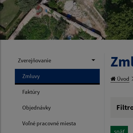
Zm
Zverejňovanie
Zmluvy
Úvod
Faktúry
Filtr
Objednávky
Hľadan
Voľné pracovné miesta
späť