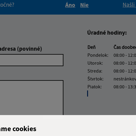
itočné?
Našli
Áno
Nie
Boli tieto informácie pre 
Boli tieto informáci
Úradné hodiny:
Deň
Čas doob
adresa (povinné)
Pondelok:
08:00 - 12:
Utorok:
08:00 - 12:
Streda:
08:00 - 12:
Štvrtok:
nestránko
Piatok:
08:00 - 13:
ame cookies
Google reCaptcha Response
Odoslať správu