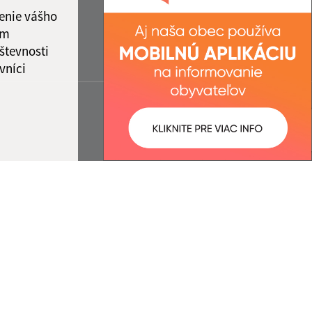
enie vášho
ám
števnosti
vníci