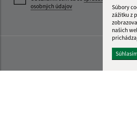
osobných údajov
Súbory co
zážitku z
zobrazova
našich we
prichádza
Súhlasí