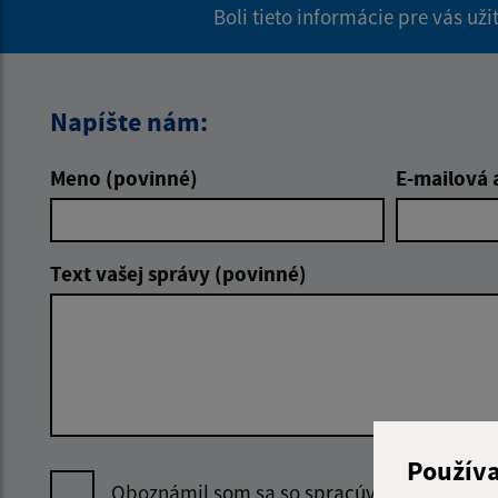
Boli tieto informácie pre vás už
Napíšte nám:
Meno (povinné)
E-mailová 
Text vašej správy (povinné)
Použív
Oboznámil som sa so
spracúvaním