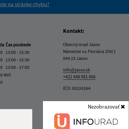
 ste na stránke chybu?
vás užitočné?
e pre vás užitočné?
Kontakt:
Obecný úrad Jasov
eda
Čas poobede
Námestie sv. Floriána 259/1
00
13:00 - 15:30
044 23 Jasov
00
13:00 - 15:30
00
13:00 - 17:00
info@jasov.sk
vý deň
+421 948 981 666
30
IČO: 00324264
Nezobrazovať