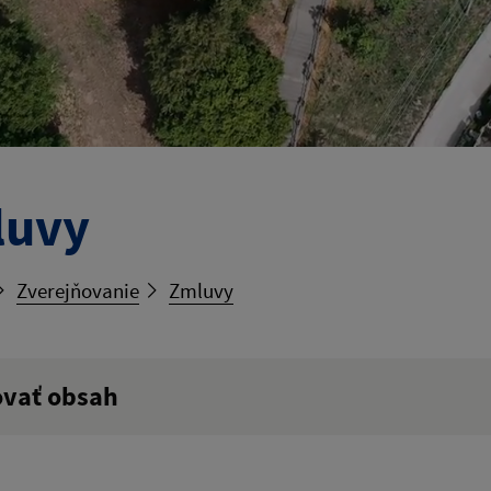
luvy
Zverejňovanie
Zmluvy
ovať obsah
ý výraz: