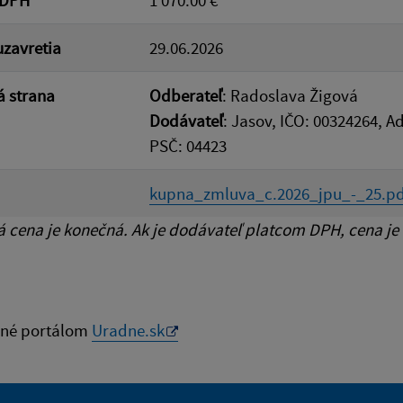
zavretia
29.06.2026
 strana
Odberateľ
: Radoslava Žigová
Dodávateľ
: Jasov, IČO: 00324264, A
PSČ: 04423
kupna_zmluva_c.2026_jpu_-_25.pd
cena je konečná. Ak je dodávateľ platcom DPH, cena je
né portálom
Uradne.sk