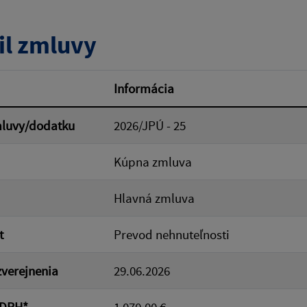
tumu:
Dátum od:
il zmluvy
od:
Suma do:
Informácia
mluvy/dodatku
2026/JPÚ - 25
ovať
Kúpna zmluva
Hlavná zmluva
t
Prevod nehnuteľnosti
verejnenia
29.06.2026
 DPH*
1 070.00 €