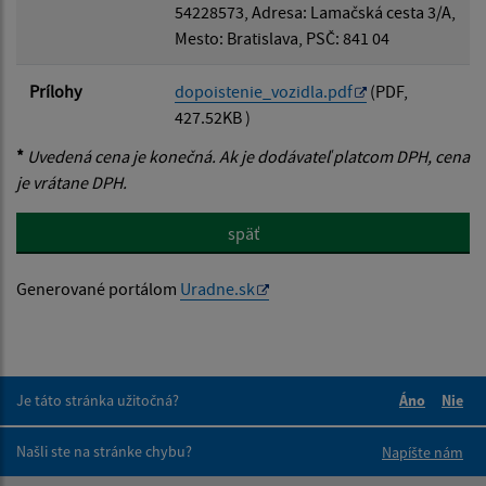
54228573, Adresa: Lamačská cesta 3/A,
Mesto: Bratislava, PSČ: 841 04
Prílohy
dopoistenie_vozidla.pdf
(PDF,
427.52KB )
*
Uvedená cena je konečná. Ak je dodávateľ platcom DPH, cena
je vrátane DPH.
späť
Generované portálom
Uradne.sk
Je táto stránka užitočná?
Áno
Nie
Boli tieto 
Boli 
Našli ste na stránke chybu?
Napíšte nám