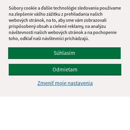
044 23 Jasov
Súbory cookie a ďalšie technológie sledovania používame
info@jasov.sk
na zlepšenie vášho zážitku z prehliadania našich
+421 948 981 666
webových stránok, na to, aby sme vám zobrazovali
prispôsobený obsah a cielené reklamy, na analýzu
IČO: 00324264
návštevnosti našich webových stránok a na pochopenie
toho, odkiaľ naši návštevníci prichádzajú.
Súhlasím
Odmietam
Zmeniť moje nastavenia