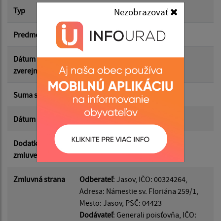
Typ
Dodatok k zmluve
Nezobrazovať
Suma od:
Predmet
Poistenie vozidla Hyundai
Suma do:
Dátum
22.05.2026
zverejnenia
Typ:
Suma s DPH*
157.94 €
Dátum uzavretia
27.04.2026
Filtrovať
Reset
Dodatkom k
9059808377
zmluve
Zmluvná strana
Odberateľ
: Jasov, IČO: 00324264,
Adresa: Námestie sv. Floriána 259/1,
Mesto: Jasov, PSČ: 04423
Dodávateľ
: Generali poisťovňa, IČO: