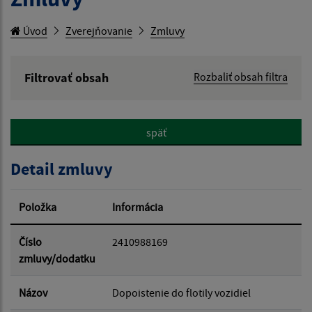
Úvod
Zverejňovanie
Zmluvy
Filtrovať obsah
Rozbaliť obsah filtra
Hľadaný výraz:
späť
Hľadať v:
Detail zmluvy
Typ dátumu:
Položka
Informácia
Dátum od:
Číslo
2410988169
zmluvy/dodatku
Dátum do:
Názov
Dopoistenie do flotily vozidiel