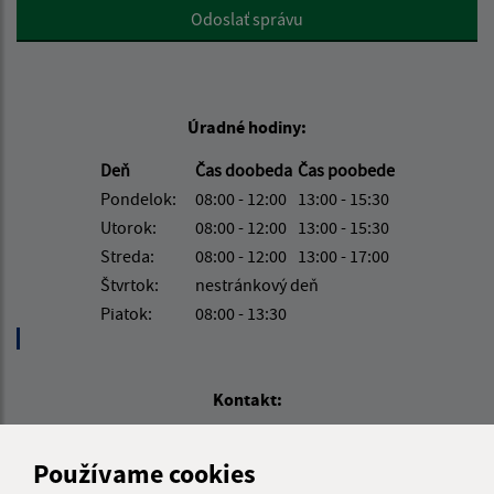
Google reCaptcha Response
Odoslať správu
Úradné hodiny:
Deň
Čas doobeda
Čas poobede
Pondelok:
08:00 - 12:00
13:00 - 15:30
Utorok:
08:00 - 12:00
13:00 - 15:30
Streda:
08:00 - 12:00
13:00 - 17:00
Štvrtok:
nestránkový deň
Piatok:
08:00 - 13:30
Kontakt:
Obecný úrad Jasov
Používame cookies
Námestie sv. Floriána 259/1