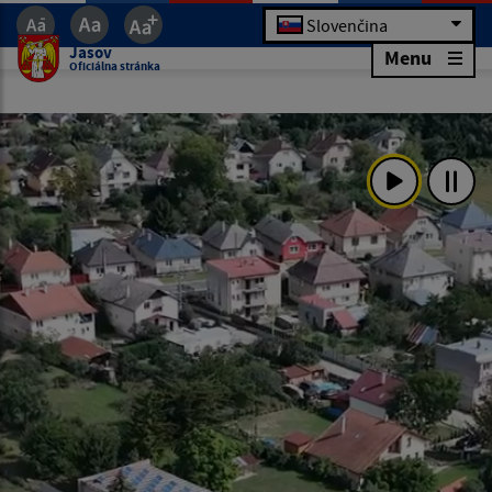
Slovenčina
Jasov
Menu
Oficiálna stránka