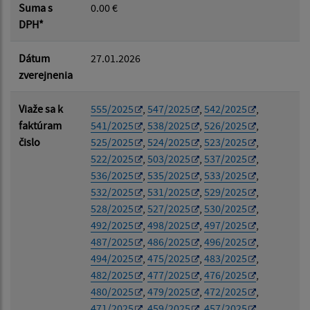
Suma s
0.00 €
Suma od:
DPH*
Dátum
27.01.2026
Suma do:
zverejnenia
Viaže sa k
555/2025
,
547/2025
,
542/2025
,
faktúram
541/2025
,
538/2025
,
526/2025
,
Filtrovať
Reset
čislo
525/2025
,
524/2025
,
523/2025
,
522/2025
,
503/2025
,
537/2025
,
536/2025
,
535/2025
,
533/2025
,
532/2025
,
531/2025
,
529/2025
,
528/2025
,
527/2025
,
530/2025
,
492/2025
,
498/2025
,
497/2025
,
487/2025
,
486/2025
,
496/2025
,
494/2025
,
475/2025
,
483/2025
,
482/2025
,
477/2025
,
476/2025
,
480/2025
,
479/2025
,
472/2025
,
471/2025
,
459/2025
,
457/2025
,