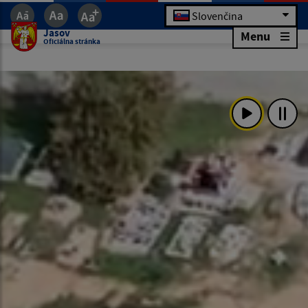
Slovenčina
Jasov
Menu
Oficiálna stránka