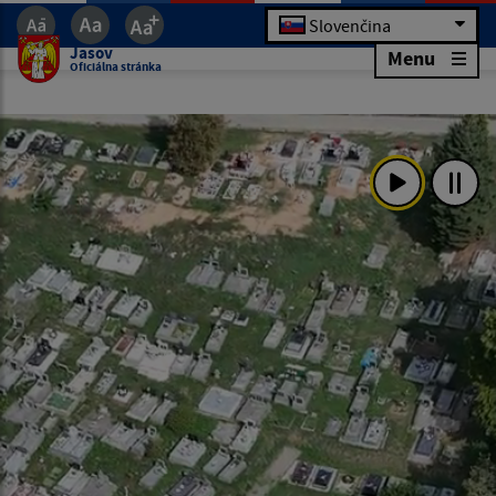
Slovenčina
Jasov
Menu
Oficiálna stránka