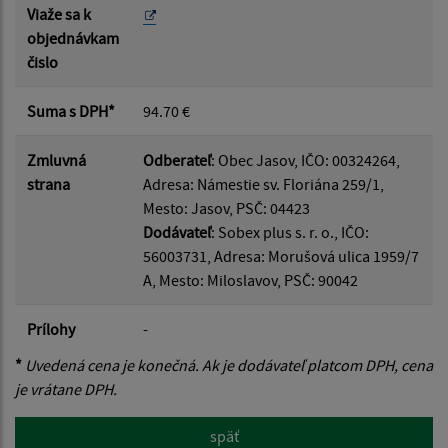
Viaže sa k
objednávkam
čislo
Suma s DPH*
94.70 €
Zmluvná
Odberateľ
: Obec Jasov, IČO: 00324264,
strana
Adresa: Námestie sv. Floriána 259/1,
Mesto: Jasov, PSČ: 04423
Dodávateľ
: Sobex plus s. r. o., IČO:
56003731, Adresa: Morušová ulica 1959/7
A, Mesto: Miloslavov, PSČ: 90042
Prílohy
-
*
Uvedená cena je konečná. Ak je dodávateľ platcom DPH, cena
je vrátane DPH.
späť