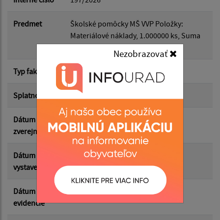
Dátum do:
Predmet
Školské pomôcky MŠ VVP Položky:
Materiálové náklady, 1.000000 ks, Suma
Suma od:
položky 94.70 Eur,
Nezobrazovať
Typ faktúry
dodávateľská
Suma do:
Splatnosť
26.02.2026
Dátum
25.05.2026
Filtrovať
Reset
zverejnenia
Dátum
19.02.2026
vystavenia
Dátum
20.03.2026
evidencie