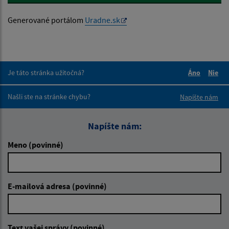
Generované portálom
Uradne.sk
Je táto stránka užitočná?
Áno
Nie
Boli tieto 
Boli 
Našli ste na stránke chybu?
Napíšte nám
Napíšte nám:
Meno (povinné)
E-mailová adresa (povinné)
Text vašej správy (povinné)