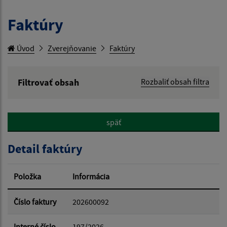
Faktúry
Úvod
Zverejňovanie
Faktúry
Filtrovať obsah
Rozbaliť obsah filtra
Hľadaný výraz:
späť
Hľadať v:
Detail faktúry
Typ dátumu:
Položka
Informácia
Dátum od:
Číslo faktury
202600092
Interné číslo
197/2026