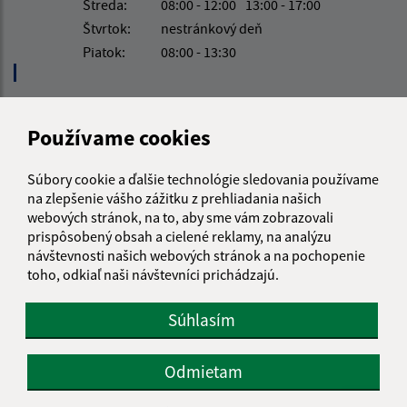
Streda:
08:00 - 12:00
13:00 - 17:00
Štvrtok:
nestránkový deň
Piatok:
08:00 - 13:30
Kontakt:
Používame cookies
Obecný úrad Jasov
Súbory cookie a ďalšie technológie sledovania používame
Námestie sv. Floriána 259/1
na zlepšenie vášho zážitku z prehliadania našich
044 23 Jasov
webových stránok, na to, aby sme vám zobrazovali
prispôsobený obsah a cielené reklamy, na analýzu
info@jasov.sk
návštevnosti našich webových stránok a na pochopenie
+421 948 981 666
toho, odkiaľ naši návštevníci prichádzajú.
IČO: 00324264
Súhlasím
Odmietam