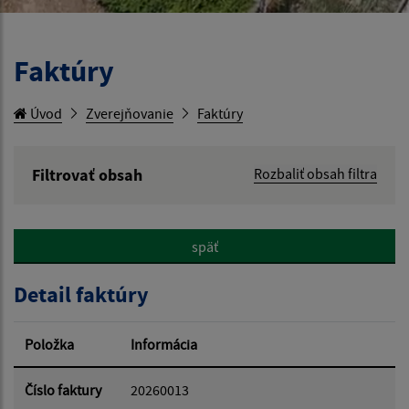
Faktúry
Úvod
Zverejňovanie
Faktúry
Filtrovať obsah
Rozbaliť obsah filtra
Hľadaný výraz:
späť
Hľadať v:
Detail faktúry
Typ dátumu:
Položka
Informácia
Dátum od:
Číslo faktury
20260013