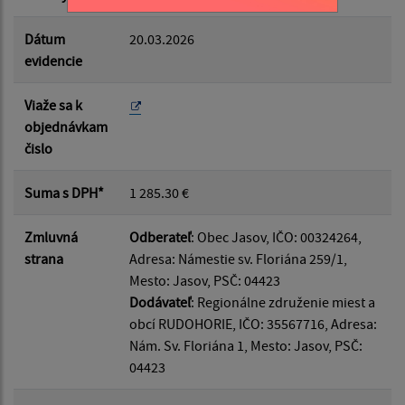
Dátum
20.03.2026
evidencie
Viaže sa k
objednávkam
čislo
Suma s DPH*
1 285.30 €
Zmluvná
Odberateľ
: Obec Jasov, IČO: 00324264,
strana
Adresa: Námestie sv. Floriána 259/1,
Mesto: Jasov, PSČ: 04423
Dodávateľ
: Regionálne združenie miest a
obcí RUDOHORIE, IČO: 35567716, Adresa:
Nám. Sv. Floriána 1, Mesto: Jasov, PSČ:
04423