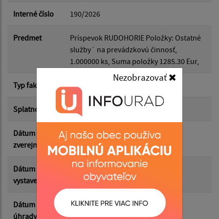
Interné číslo
190/2026
Dátum do:
Predmet
Príspevok RUDOHORIE Položky: Ostatné
služby´ na prevádzkovú činnosť,
Suma od:
1.000000 ks, Suma položky 1285.30 Eur,
Nezobrazovať
Typ faktúry
dodávateľská
Suma do:
Splatnosť
29.03.2026
Dátum
25.05.2026
Filtrovať
Reset
zverejnenia
Dátum
15.03.2026
vystavenia
Dátum
30.03.2026
úhrady