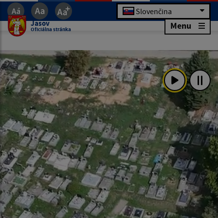
Slovenčina
Jasov
Menu
Oficiálna stránka