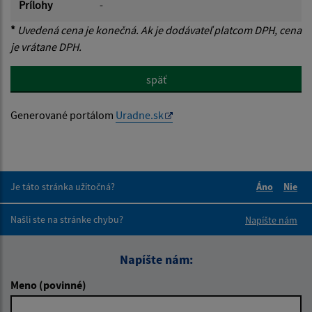
Prílohy
-
*
Uvedená cena je konečná. Ak je dodávateľ platcom DPH, cena
je vrátane DPH.
späť
Generované portálom
Uradne.sk
Je táto stránka užitočná?
Áno
Nie
Boli tieto 
Boli 
Našli ste na stránke chybu?
Napíšte nám
Napíšte nám:
Meno (povinné)