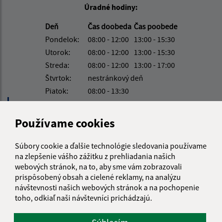
Úradné hodiny:
Deň
Čas doobeda
Čas poobede
Pondelok:
08:00 - 12:00
13:00 - 15:30
Utorok:
08:00 - 12:00
13:00 - 15:30
Streda:
08:00 - 12:00
13:00 - 17:00
Štvrtok:
nestránkový deň
Piatok:
08:00 - 13:30
Používame cookies
Kontakt:
Súbory cookie a ďalšie technológie sledovania používame
Obecný úrad Jasov
na zlepšenie vášho zážitku z prehliadania našich
Námestie sv. Floriána 259/1
webových stránok, na to, aby sme vám zobrazovali
044 23 Jasov
prispôsobený obsah a cielené reklamy, na analýzu
návštevnosti našich webových stránok a na pochopenie
info@jasov.sk
toho, odkiaľ naši návštevníci prichádzajú.
+421 948 981 666