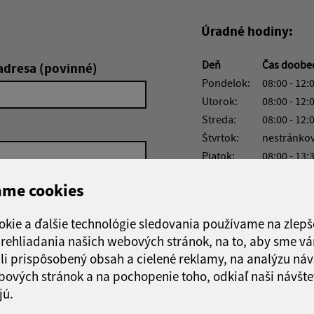
Úradné hodiny:
Deň
Čas doob
adresa (povinné)
Pondelok:
08:00 - 12:
Utorok:
08:00 - 12:
Streda:
08:00 - 12:
Štvrtok:
nestránko
Piatok:
08:00 - 13:
ame cookies
okie a ďalšie technológie sledovania používame na zlepš
 prehliadania našich webových stránok, na to, aby sme v
li prispôsobený obsah a cielené reklamy, na analýzu náv
Google reCaptcha Response
Odoslať správu
bových stránok a na pochopenie toho, odkiaľ naši návšte
jú.