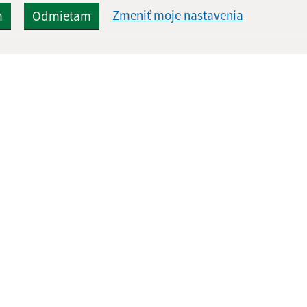
Zmeniť moje nastavenia
m
Odmietam
Rýchle odkazy:
Aktualiz