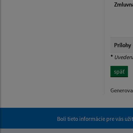
Zmluvná
Prílohy
*
Uvedená 
späť
Generova
Boli tieto informácie pre vás už