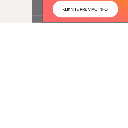
ované:
Správca obsahu: