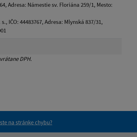
64, Adresa: Námestie sv. Floriána 259/1, Mesto:
. s., IČO: 44483767, Adresa: Mlynská 837/31,
001
 vrátane DPH.
 ste na stránke chybu?
vás užitočné?
e pre vás užitočné?