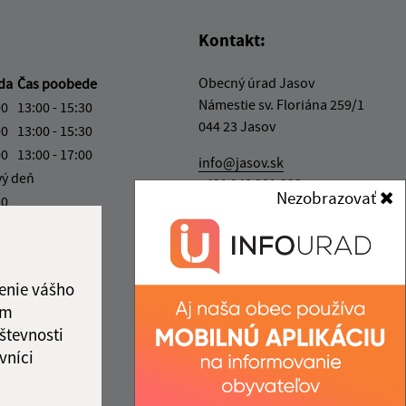
Kontakt:
Obecný úrad Jasov
eda
Čas poobede
Námestie sv. Floriána 259/1
00
13:00 - 15:30
044 23 Jasov
00
13:00 - 15:30
00
13:00 - 17:00
info@jasov.sk
vý deň
+421 948 981 666
Nezobrazovať
30
IČO: 00324264
enie vášho
ám
števnosti
vníci