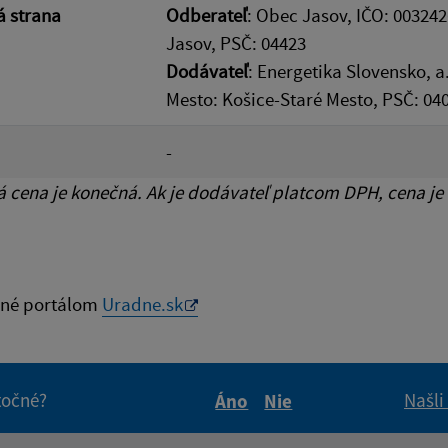
 strana
Odberateľ
: Obec Jasov, IČO: 003242
Jasov, PSČ: 04423
Dodávateľ
: Energetika Slovensko, a
Mesto: Košice-Staré Mesto, PSČ: 04
-
cena je konečná. Ak je dodávateľ platcom DPH, cena je
né portálom
Uradne.sk
itočné?
Našli
Áno
Nie
Boli tieto informácie pre 
Boli tieto informáci