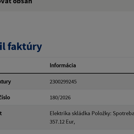
ovať obsah
ý výraz:
tumu:
Dátum od:
il faktúry
od:
Suma do:
Informácia
ktury
2300299245
ovať
číslo
180/2026
t
Elektrika skládka Položky: Spotreba
357.12 Eur,