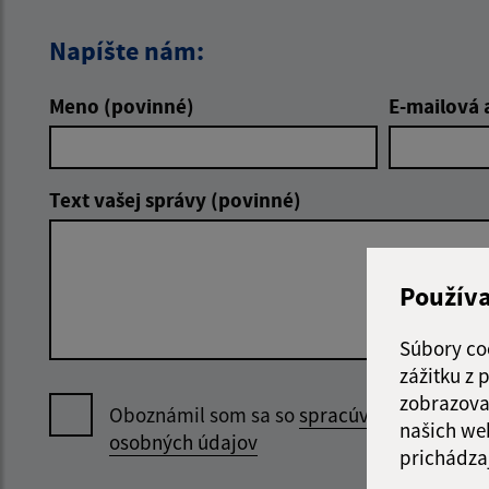
Napíšte nám:
Meno (povinné)
E-mailová 
Text vašej správy (povinné)
Použív
Súbory co
zážitku z
zobrazova
Oboznámil som sa so
spracúvaním
našich we
osobných údajov
prichádza