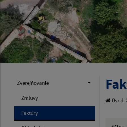
Fak
Zverejňovanie
Zmluvy
Úvod
Faktúry