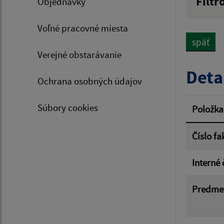
Filtr
Objednávky
Hľadan
Voľné pracovné miesta
späť
Verejné obstarávanie
Typ dá
Deta
Ochrana osobných údajov
Suma 
Súbory cookies
Položka
Číslo fa
Filtr
Interné 
Predme