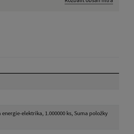
Hľadať v:
Dátum do:
Reset
 energie-elektrika, 1.000000 ks, Suma položky