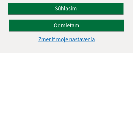
Súhlasím
Odmietam
Zmeniť moje nastavenia
Informácie o stránke:
Vyhlásenie o prístupnosti
Autorské práva
Ochrana osobných údajov
Navigácia:
Vytlačiť aktuálnu stránku