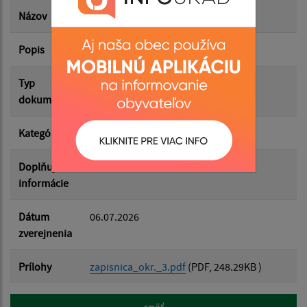
Dátum zverejnenia do:
Názov
Referendum 2026 - zápisnica okr. 3
Popis
Filtrovať
Reset
Typ
Voľby/Referendá
dokumentu
Kategória
Referendá
Doplňujúce
informácie
Dátum
06.07.2026
zverejnenia
Prílohy
zapisnica_okr._3.pdf
(PDF, 248.29KB )
späť