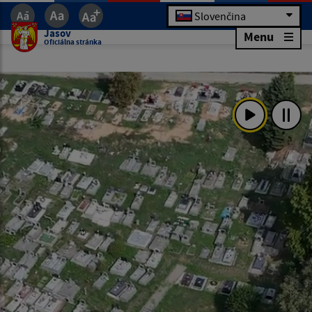
Slovenčina
Jasov
Menu
Oficiálna stránka