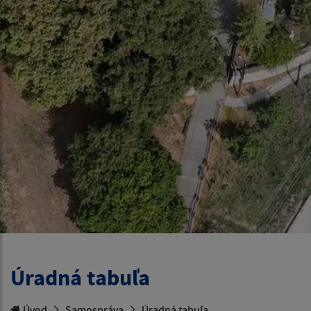
Úradná tabuľa
Úvod
Samospráva
Úradná tabuľa