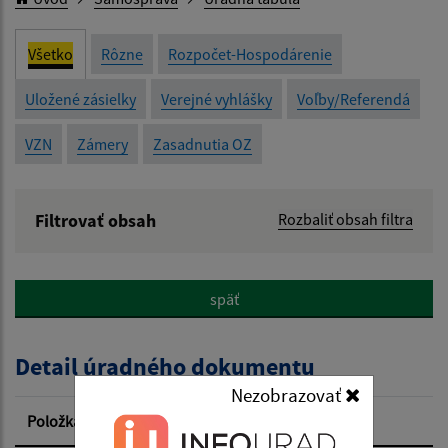
Všetko
Rôzne
Rozpočet-Hospodárenie
Uložené zásielky
Verejné vyhlášky
Voľby/Referendá
VZN
Zámery
Zasadnutia OZ
Filtrovať obsah
Rozbaliť obsah filtra
Názov:
späť
Popis:
Detail úradného dokumentu
Dátum zverejnenia od:
Nezobrazovať
Položka
Informácia