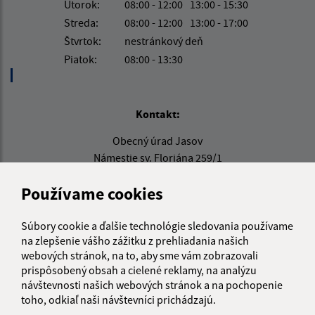
Utorok:
08:00 - 12:00
13:00 - 15:30
Streda:
08:00 - 12:00
13:00 - 17:00
Štvrtok:
nestránkový deň
Piatok:
08:00 - 13:30
Kontakt:
Obecný úrad Jasov
Námestie sv. Floriána 259/1
044 23 Jasov
Používame cookies
info@jasov.sk
+421 948 981 666
Súbory cookie a ďalšie technológie sledovania používame
na zlepšenie vášho zážitku z prehliadania našich
IČO: 00324264
webových stránok, na to, aby sme vám zobrazovali
prispôsobený obsah a cielené reklamy, na analýzu
návštevnosti našich webových stránok a na pochopenie
toho, odkiaľ naši návštevníci prichádzajú.