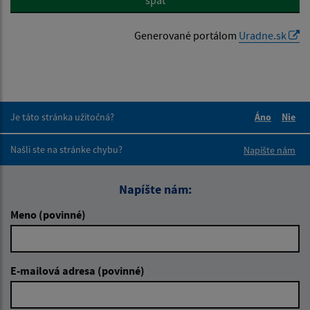
Generované portálom
Uradne.sk
Je táto stránka užitočná?
Áno
Nie
Boli tieto 
Boli 
Našli ste na stránke chybu?
Napíšte nám
Napíšte nám:
Meno (povinné)
E-mailová adresa (povinné)