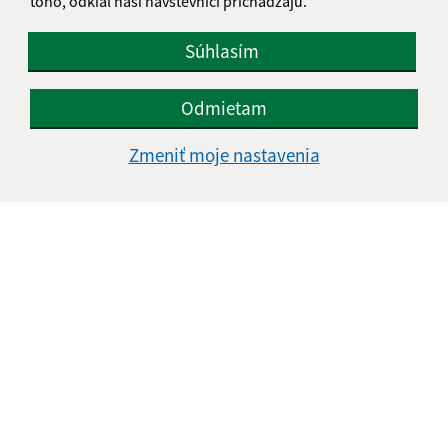
toho, odkiaľ naši návštevníci prichádzajú.
Súhlasím
Odmietam
Zmeniť moje nastavenia
Informácie o stránke:
Vyhlásenie o prístupnosti
Autorské práva
Ochrana osobných údajov
Navigácia: