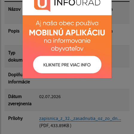
Dátum zverejnenia do:
Názov
Zápisnica z 32. zasadnutia OZ zo dňa
24.6.2026
Popis
Filtrovať
Zápisnica z 32. zasadnutia OZ zo dňa
Reset
24.6.2026
Typ
Zasadnutia OZ
dokumentu
Doplňujúce
informácie
Dátum
02.07.2026
zverejnenia
Prílohy
zapisnica_z_32._zasadnutia_oz_zo_dn...
(PDF, 433.89KB )