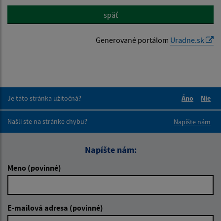
späť
Generované portálom
Uradne.sk
Je táto stránka užitočná?
Áno
Nie
Boli tieto 
Boli 
Našli ste na stránke chybu?
Napíšte nám
Napíšte nám:
Meno (povinné)
E-mailová adresa (povinné)