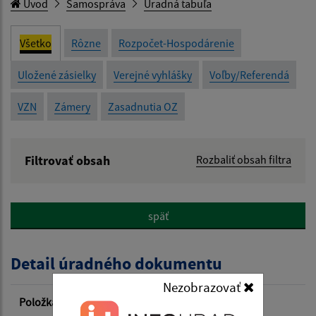
Úvod
Samospráva
Úradná tabuľa
Všetko
Rôzne
Rozpočet-Hospodárenie
Uložené zásielky
Verejné vyhlášky
Voľby/Referendá
VZN
Zámery
Zasadnutia OZ
Filtrovať obsah
Rozbaliť obsah filtra
Názov:
späť
Popis:
Detail úradného dokumentu
Dátum zverejnenia od:
Nezobrazovať
Položka
Informácia