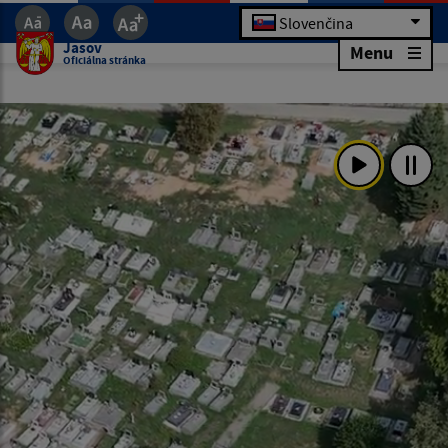
Slovenčina
Jasov
Menu
Oficiálna stránka