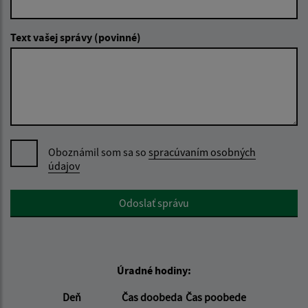
Text vašej správy (povinné)
Oboznámil som sa so
spracúvaním osobných
údajov
Google reCaptcha Response
Odoslať správu
Úradné hodiny:
Deň
Čas doobeda
Čas poobede