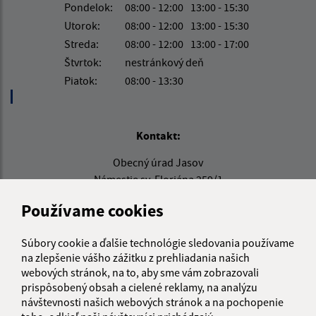
Pondelok:
08:00 - 12:00
13:00 - 15:30
Utorok:
08:00 - 12:00
13:00 - 15:30
Streda:
08:00 - 12:00
13:00 - 17:00
Štvrtok:
nestránkový deň
Piatok:
08:00 - 13:30
Kontakt:
Obecný úrad Jasov
Námestie sv. Floriána 259/1
044 23 Jasov
Používame cookies
info@jasov.sk
+421 948 981 666
Súbory cookie a ďalšie technológie sledovania používame
na zlepšenie vášho zážitku z prehliadania našich
IČO: 00324264
webových stránok, na to, aby sme vám zobrazovali
prispôsobený obsah a cielené reklamy, na analýzu
návštevnosti našich webových stránok a na pochopenie